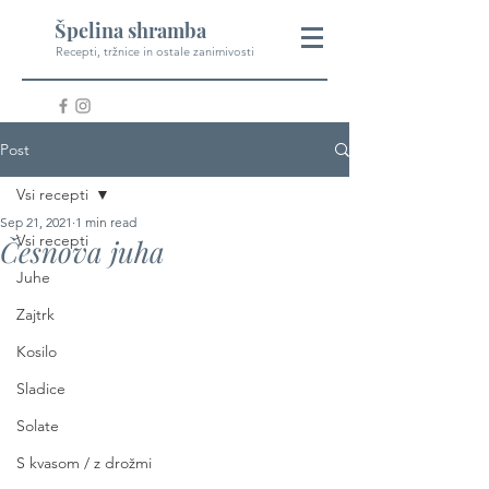
Špelina shramba
Recepti, tržnice in ostale zanimivosti
Post
Vsi recepti
Sep 21, 2021
1 min read
Vsi recepti
Česnova juha
Juhe
Zajtrk
Kosilo
Sladice
Solate
S kvasom / z drožmi