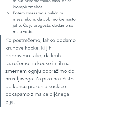
minut oziroma toliko časa, da se 
krompir zmehča.
Potem zmešamo s paličnim 
mešalnikom, da dobimo kremasto 
juho. Če je pregosta, dodamo še 
malo vode.
Ko postrežemo, lahko dodamo 
kruhove kocke, ki jih 
pripravimo tako, da kruh 
razrežemo na kocke in jih na 
zmernem ognju popražimo do 
hrustljavega. Za piko na i čisto 
ob koncu praženja kockice 
pokapamo z malce oljčnega 
olja.