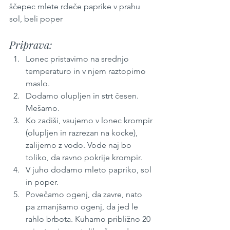
ščepec mlete rdeče paprike v prahu
sol, beli poper
Priprava:
Lonec pristavimo na srednjo 
temperaturo in v njem raztopimo 
maslo.
Dodamo olupljen in strt česen. 
Mešamo. 
Ko zadiši, vsujemo v lonec krompir 
(olupljen in razrezan na kocke), 
zalijemo z vodo. Vode naj bo 
toliko, da ravno pokrije krompir. 
V juho dodamo mleto papriko, sol 
in poper.
Povečamo ogenj, da zavre, nato 
pa zmanjšamo ogenj, da jed le 
rahlo brbota. Kuhamo približno 20 