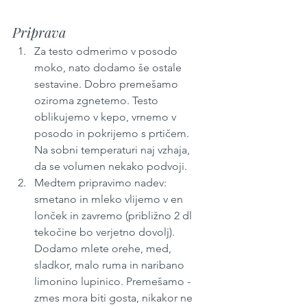
Priprava
Za testo odmerimo v posodo 
moko, nato dodamo še ostale 
sestavine. Dobro premešamo 
oziroma zgnetemo. Testo 
oblikujemo v kepo, vrnemo v 
posodo in pokrijemo s prtičem. 
Na sobni temperaturi naj vzhaja, 
da se volumen nekako podvoji.
Medtem pripravimo nadev: 
smetano in mleko vlijemo v en 
lonček in zavremo (približno 2 dl 
tekočine bo verjetno dovolj). 
Dodamo mlete orehe, med, 
sladkor, malo ruma in naribano 
limonino lupinico. Premešamo - 
zmes mora biti gosta, nikakor ne 