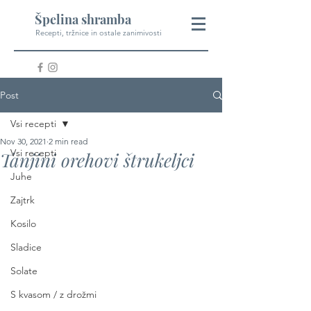
Špelina shramba
Recepti, tržnice in ostale zanimivosti
Post
Vsi recepti
Nov 30, 2021
2 min read
Vsi recepti
Tanjini orehovi štrukeljci
Juhe
Zajtrk
Kosilo
Sladice
Solate
S kvasom / z drožmi