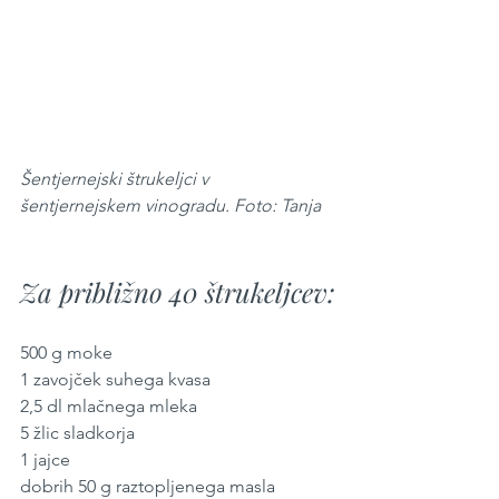
Šentjernejski štrukeljci v 
šentjernejskem vinogradu. Foto: Tanja
Za približno 40 štrukeljcev:
500 g moke
1 zavojček suhega kvasa
2,5 dl mlačnega mleka
5 žlic sladkorja
1 jajce
dobrih 50 g raztopljenega masla