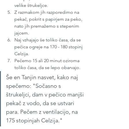
velike štrukeljce.
Z razmakom jih razporedimo na 
pekač, pokrit s papirjem za peko, 
nato jih premažemo s stepenim 
jajcem. 
Naj vzhajajo še toliko časa, da se 
pečica ogreje na 170 - 180 stopinj 
Celzija.
Pečemo 15 ali 20 minut oziroma 
toliko časa, da se lepo obarvajo.
Še en Tanjin nasvet, kako naj 
spečemo: "Sočasno s 
štrukeljci, dam v pečico manjši 
pekač z vodo, da se ustvari 
para. Pečem z ventilacijo, na 
175 stopinjah Celzija."