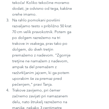
tekoča! Koliko tekočine moramo 
dodati, je odvisno od tega, kakšne 
orehe imamo.
Na rahlo pomokani površini 
razvaljamo testo v približno 50 krat 
70 cm velik pravokotnik. Potem ga 
po dolgem razrežemo na tri 
trakove in vsakega, prav tako po 
dolgem, do dveh tretjin 
premažemo z nadevom. "Zgornje 
tretjine ne namažem z nadevom, 
ampak ta del premažem z 
razžvrkljanim jajcem, ki ga potem 
uporabim še za premaz pred 
pečenjem," pravi Tanja.
Trakove zavijemo, pri čemer 
začnemo zavijati pri namazanem 
delu, nato štrukelj razrežemo na 
manjše, nekako 3 centimetre 