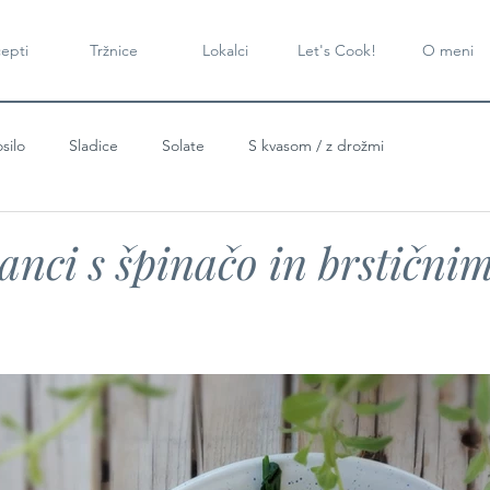
epti
Tržnice
Lokalci
Let's Cook!
O meni
silo
Sladice
Solate
S kvasom / z drožmi
zanci s špinačo in brstični