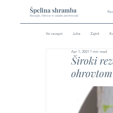
Špelina shramba
Rec
Recepti, tržnice in ostale zanimivosti
Vsi recepti
Juhe
Zajtrk
Ko
Apr 1, 2021
1 min read
Široki re
ohrovtom