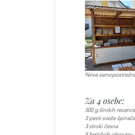
Nova samopostrežna 
Za 4 osebe:
500 g širokih rezanc
3 pesti sveže špinač
3 stroki česna
5 brstičnih ohrovtov