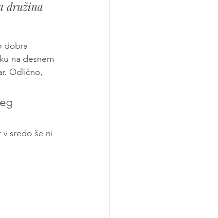
sa družina 
o dobra 
lčku na desnem 
r. Odlično, 
leg 
r v sredo še ni 