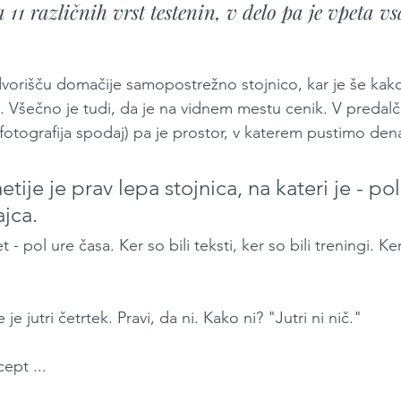
 11 različnih vrst testenin, v delo pa je vpeta v
vorišču domačije samopostrežno stojnico, kar je še kak
e. Všečno je tudi, da je na vidnem mestu cenik. V preda
fotografija spodaj) pa je prostor, v katerem pustimo dena
tije je prav lepa stojnica, na kateri je - po
ajca.
t - pol ure časa. Ker so bili teksti, ker so bili treningi. Ke
je jutri četrtek. Pravi, da ni. Kako ni? "Jutri ni nič." 
ept ...