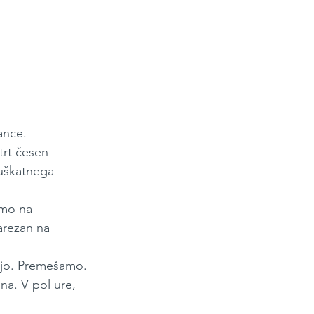
ance.
trt česen 
uškatnega 
imo na 
arezan na 
ejo. Premešamo.
na. V pol ure, 