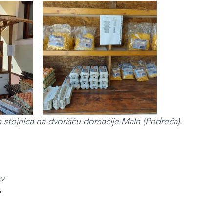
stojnica na dvorišču domačije Maln (Podreča).
ev
e