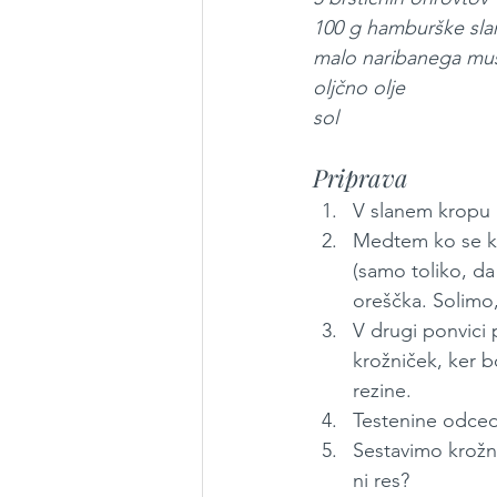
100 g hamburške sla
malo naribanega mu
oljčno olje
sol
Priprava
V slanem kropu 
Medtem ko se kuh
(samo toliko, d
oreščka. Solimo,
V drugi ponvici
krožniček, ker bo
rezine.
Testenine odced
Sestavimo krožnik
ni res?