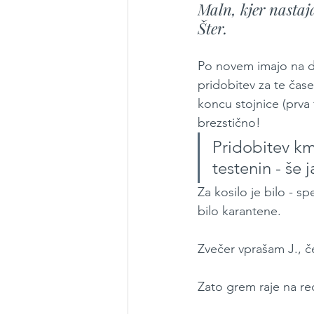
Maln, kjer nastaja
Šter.
Po novem imajo na d
pridobitev za te čas
koncu stojnice (prva 
brezstično!
Pridobitev kme
testenin - še j
Za kosilo je bilo - spe
bilo karantene. 
Zvečer vprašam J., če 
Zato grem raje na rec