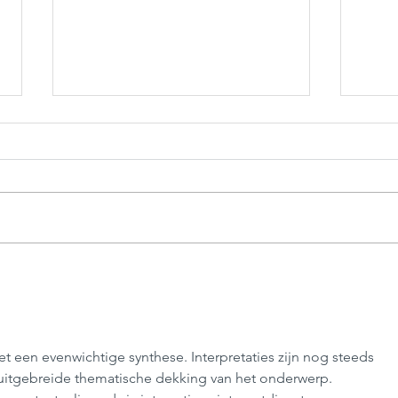
Kislo
Kisla repa s krompirjem
et een evenwichtige synthese. Interpretaties zijn nog steeds 
 uitgebreide thematische dekking van het onderwerp. 