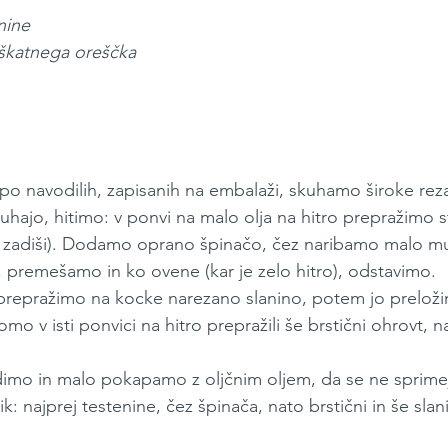
nine
škatnega oreščka
po navodilih, zapisanih na embalaži, skuhamo široke rez
ajo, hitimo: v ponvi na malo olja na hitro prepražimo s
a zadiši). Dodamo oprano špinačo, čez naribamo malo m
 premešamo in ko ovene (kar je zelo hitro), odstavimo.
 prepražimo na kocke narezano slanino, potem jo prelož
mo v isti ponvici na hitro prepražili še brstični ohrovt, n
imo in malo pokapamo z oljčnim oljem, da se ne sprim
: najprej testenine, čez špinača, nato brstični in še slani