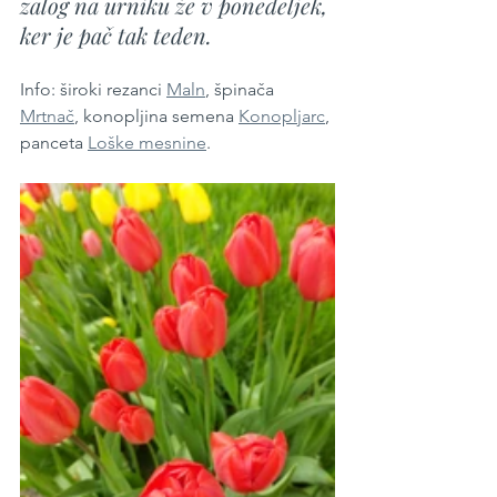
zalog na urniku že v ponedeljek, 
ker je pač tak teden.
Info: široki rezanci 
Maln
, špinača 
Mrtnač
, konopljina semena 
Konopljarc
, 
panceta 
Loške mesnine
.