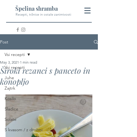
Špelina shramba
Recepti, tržnice in ostale zanimivosti
Post
Vsi recepti
May 3, 2021
1 min read
Vsi recepti
Široki rezanci s panceto in
Juhe
konopljo
Zajtrk
Kosilo
Sladice
Solate
S kvasom / z drožmi