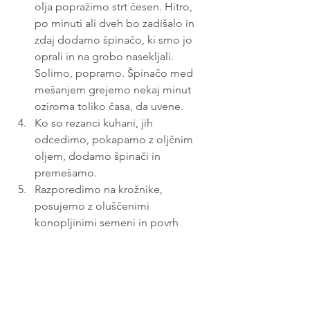
olja popražimo strt česen. Hitro, 
po minuti ali dveh bo zadišalo in 
zdaj dodamo špinačo, ki smo jo 
oprali in na grobo nasekljali. 
Solimo, popramo. Špinačo med 
mešanjem grejemo nekaj minut 
oziroma toliko časa, da uvene.
Ko so rezanci kuhani, jih 
odcedimo, pokapamo z oljčnim 
oljem, dodamo špinači in 
premešamo.
Razporedimo na krožnike, 
posujemo z oluščenimi 
konopljinimi semeni in povrh 
razporedimo še prepraženo 
panceto.
Maj 2021