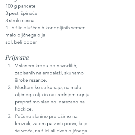
100 g pancete
3 pesti špinače
3 stroki česna
4 - 6 žlic oluščenih konopljinih semen
malo oljčnega olja
sol, beli poper
Priprava
V slanem kropu po navodilih, 
zapisanih na embalaži, skuhamo 
široke rezance.
Medtem ko se kuhajo, na malo 
oljčnega olja in na srednjem ognju 
prepražimo slanino, narezano na 
kockice.
Pečeno slanino preložimo na 
krožnik, zatem pa v isti ponvi, ki je 
še vroča, na žlici ali dveh oljčnega 