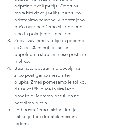
odprtino okoli peclja. Odprtina 
mora biti dovolj velika, da z žlico 
odstranimo semena. V izpraznjeno 
bučo nato narežemo sir, dodamo 
vino in pokrijemo s pecljem.
Znova zavijemo v folijo in pečemo 
še 25 ali 30 minut, da se sir 
popolnoma stopi in meso postane 
mehko.
Buči nato odstranimo pecelj in z 
žlico postrgamo meso s ten 
olupka. Zmes pomešamo le toliko, 
da se koščki buče in sira lepo 
povežejo. Moramo paziti, da ne 
naredimo pireja.
Jed postrežemo takšno, kot je. 
Lahko je tudi dodatek mesnim 
jedem.