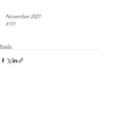
November 2021
#191
Kosilo
See All
Recent Posts