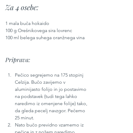
Za 4 osebe:
1 mala buča hokaido
100 g Orešnikovega sira lovrenc
100 ml belega suhega oranžnega vina
Priprava:
Pečico segrejemo na 175 stopinj 
Celzija. Bučo zavijemo v 
aluminijasto folijo in jo postavimo 
na podstavek (tudi tega lahko 
naredimo iz omenjene folije) tako, 
da gleda pecelj navzgor. Pečemo 
25 minut.
Nato bučo previdno vzamemo iz 
pečice in z nožem naredimo 