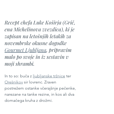
Recept chefa Luke Koširja (Grič, 
ena Michelinova zvezdica), ki je 
zapisan na letošnjih letakih za 
novembrske okusne dogodke 
Gourmet Ljubljana
, pripravim 
malo po svoje in iz sestavin v 
moji shrambi.
In to so: buča z 
ljubljanske tržnice
 ter 
Orešnikov
 sir lovrenc. Zraven 
postrežem ostanke včerajšnje pečenke, 
narezane na tanke rezine, in kos ali dva 
domačega kruha z drožmi.