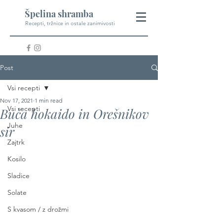
Špelina shramba
Recepti, tržnice in ostale zanimivosti
Post
Vsi recepti
Nov 17, 2021
1 min read
Vsi recepti
Buča hokaido in Orešnikov
Juhe
sir
Zajtrk
Kosilo
Sladice
Solate
S kvasom / z drožmi