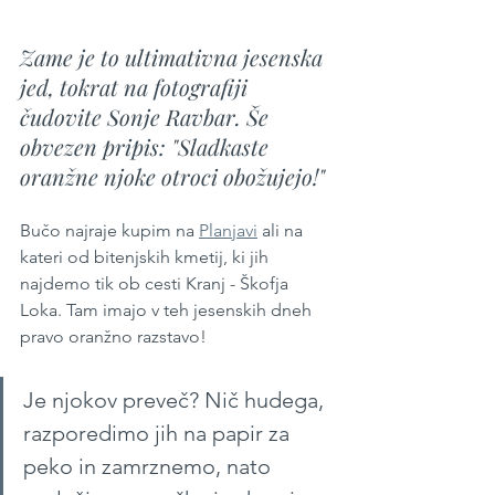
Zame je to ultimativna jesenska 
jed, tokrat na fotografiji 
čudovite Sonje Ravbar. Še 
obvezen pripis: "Sladkaste 
oranžne njoke otroci obožujejo!"
Bučo najraje kupim na 
Planjavi
 ali na 
kateri od bitenjskih kmetij, ki jih 
najdemo tik ob cesti Kranj - Škofja 
Loka. Tam imajo v teh jesenskih dneh 
pravo oranžno razstavo!
Je njokov preveč? Nič hudega, 
razporedimo jih na papir za 
peko in zamrznemo, nato 