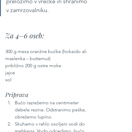
preložimo v vrečke in shranimo 
v zamrzovalniku. 
Za 4–6 oseb:
300 g mesa oranžne bučke (hokaido ali 
maslenka – butternut)
približno 200 g ostre moke
jajce
sol 
Priprava
Bučo razrežemo na centimeter 
debele rezine. Odstranimo peške, 
obrežemo lupino. 
Skuhamo v rahlo osoljeni vodi do 
mehkega. Vodo odcedimo, bučo 