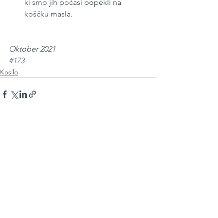
ki smo jih počasi popekli na 
koščku masla. 
Oktober 2021
#173
Kosilo
See All
Recent Posts