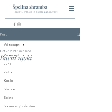
Špelina shramba
Recepti, tržnice in ostale zanimivosti
Post
Vsi recepti
Oct 27, 2021
1 min read
Vsi recepti
Bučni njoki
Juhe
Zajtrk
Kosilo
Sladice
Solate
S kvasom / z drožmi