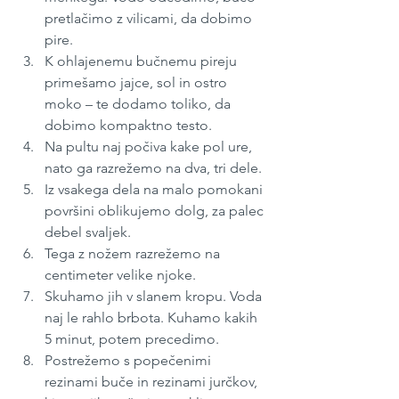
pretlačimo z vilicami, da dobimo 
pire. 
K ohlajenemu bučnemu pireju 
primešamo jajce, sol in ostro 
moko – te dodamo toliko, da 
dobimo kompakt­no testo. 
Na pultu naj počiva kake pol ure, 
nato ga razrežemo na dva, tri dele. 
Iz vsakega dela na malo pomokani 
površini oblikujemo dolg, za palec 
debel svaljek.
Tega z nožem razrežemo na 
centimeter velike njoke. 
Skuhamo jih v slanem kropu. Voda 
naj le rahlo brbota. Kuhamo kakih 
5 minut, potem precedimo. 
Postrežemo s popečenimi 
rezinami buče in rezinami jurčkov, 