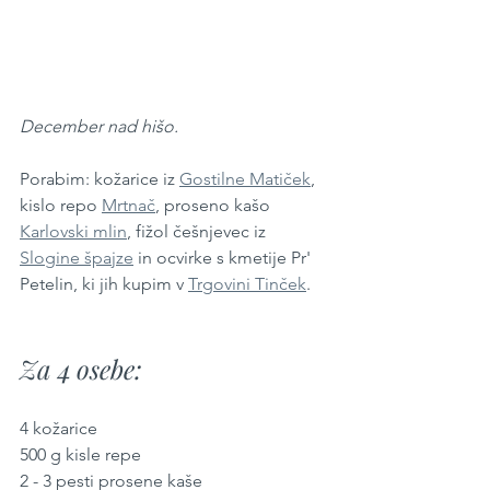
December nad hišo.
Porabim: kožarice iz 
Gostilne Matiček
, 
kislo repo 
Mrtnač
, proseno kašo 
Karlovski mlin
, fižol češnjevec iz 
Slogine špajze
 in ocvirke s kmetije Pr' 
Petelin, ki jih kupim v 
Trgovini Tinček
.
Za 4 osebe:
4 kožarice
500 g kisle repe
2 - 3 pesti prosene kaše