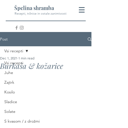
Špelina shramba
Recepti, tržnice in ostale zanimivosti
Post
Vsi recepti
Dec 1, 2021
1 min read
Vsi recepti
Burkaša & kožarice
Juhe
Zajtrk
Kosilo
Sladice
Solate
S kvasom / z drožmi