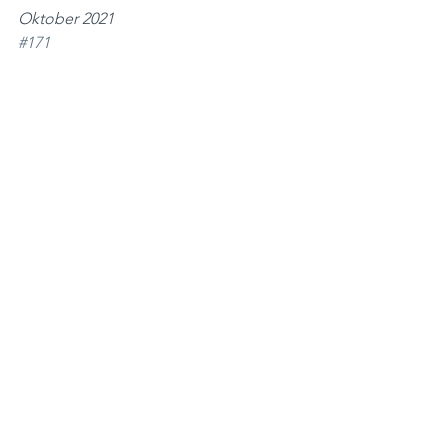
Oktober 2021
#171
Zajtrk
Kosilo
See All
Recent Posts