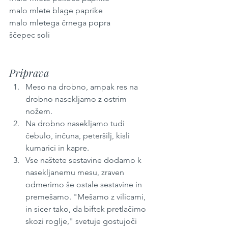
malo mlete blage paprike
malo mletega črnega popra
ščepec soli
Priprava
Meso na drobno, ampak res na 
drobno nasekljamo z ostrim 
nožem.
Na drobno nasekljamo tudi 
čebulo, inčuna, peteršilj, kisli 
kumarici in kapre.
Vse naštete sestavine dodamo k 
nasekljanemu mesu, zraven 
odmerimo še ostale sestavine in 
premešamo. "Mešamo z vilicami, 
in sicer tako, da biftek pretlačimo 
skozi roglje," svetuje gostujoči 