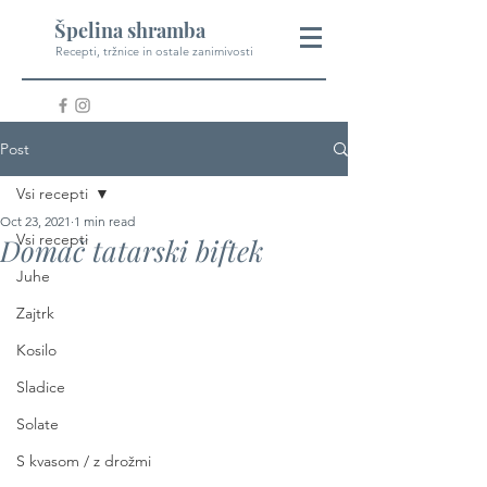
Špelina shramba
Recepti, tržnice in ostale zanimivosti
Post
Vsi recepti
Oct 23, 2021
1 min read
Vsi recepti
Domač tatarski biftek
Juhe
Zajtrk
Kosilo
Sladice
Solate
S kvasom / z drožmi