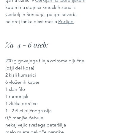
ga na tržnici v 
Cerkljah na Gorenjskem
kupim na stojnici kmečkih žena iz 
Cerkelj in Šenčurja, pa gre seveda 
najprej tanka plast masla 
Podjed
.
Za  4 - 6 oseb:
200 g govejega fileja oziroma pljučne 
(ožji del kosa)
2 kisli kumarici
6 vloženih kaper
1 slan file
1 rumenjak
1 žlička gorčice
1 - 2 žlici oljčnega olja
0,5 manjše čebule
nekaj vejic svežega peteršilja
malo mlete pekoče paprike