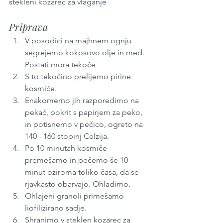
stekleni kozarec za vlaganje
Priprava
V posodici na majhnem ognju 
segrejemo kokosovo olje in med. 
Postati mora tekoče
S to tekočino prelijemo pirine 
kosmiče.
Enakomerno jih razporedimo na 
pekač, pokrit s papirjem za peko, 
in potisnemo v pečico, ogreto na 
140 - 160 stopinj Celzija.
Po 10 minutah kosmiče 
premešamo in pečemo še 10 
minut oziroma toliko časa, da se 
rjavkasto obarvajo. Ohladimo.
Ohlajeni granoli primešamo 
liofilizirano sadje.
Shranimo v steklen kozarec za 