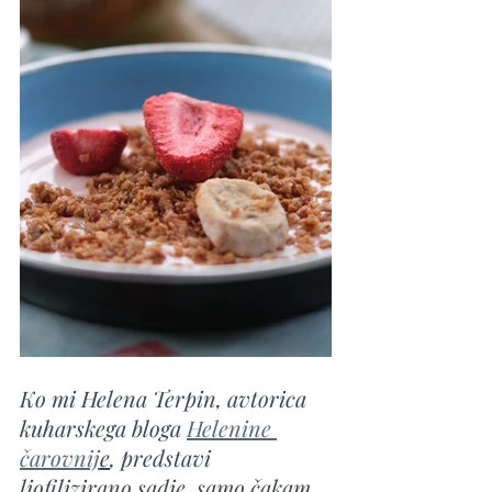
Ko mi Helena Terpin, avtorica 
kuharskega bloga 
Helenine 
čarovnij
e
, predstavi 
liofilizirano sadje, samo čakam 