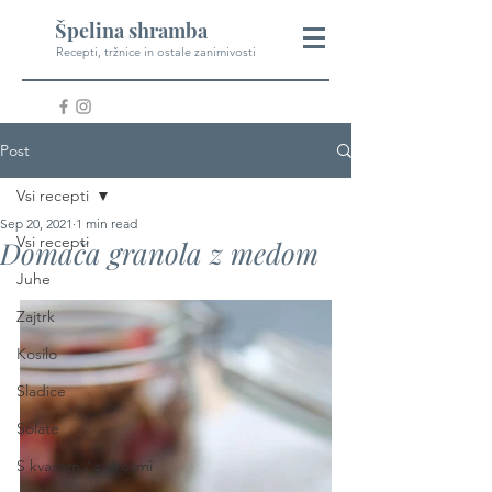
Špelina shramba
Recepti, tržnice in ostale zanimivosti
Post
Vsi recepti
Sep 20, 2021
1 min read
Vsi recepti
Domača granola z medom
Juhe
Zajtrk
Kosilo
Sladice
Solate
S kvasom / z drožmi