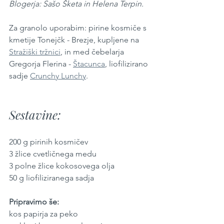
Blogerja: Sašo Šketa in Helena Terpin.
Za granolo uporabim: pirine kosmiče s 
kmetije Tonejčk - Brezje, kupljene na 
Stražiški tržnici
, in med čebelarja 
Gregorja Flerina - 
Štacunca
, liofilizirano 
sadje 
Crunchy Lunchy
.
Sestavine:
200 g pirinih kosmičev
3 žlice cvetličnega medu
3 polne žlice kokosovega olja
50 g liofiliziranega sadja 
Pripravimo še:
kos papirja za peko