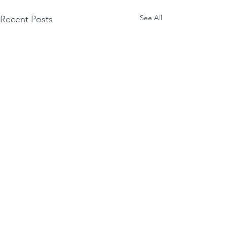
See All
Recent Posts
2 Comments
Koruzni žganci