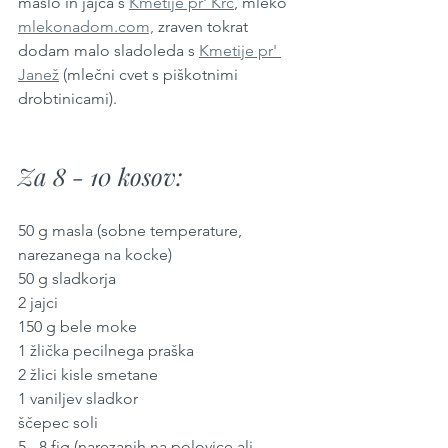
maslo in jajca s 
Kmetije pr' Krč
, mleko 
mlekonadom.com,
 zraven tokrat 
dodam malo sladoleda s 
Kmetije pr' 
Janež
 (mlečni cvet s piškotnimi 
drobtinicami).
Za 8 - 10 kosov:
50 g masla (sobne temperature, 
narezanega na kocke)
50 g sladkorja
2 jajci
150 g bele moke
1 žlička pecilnega praška
2 žlici kisle smetane
1 vaniljev sladkor
ščepec soli
5 - 8 fig (narezanih na polovice ali 