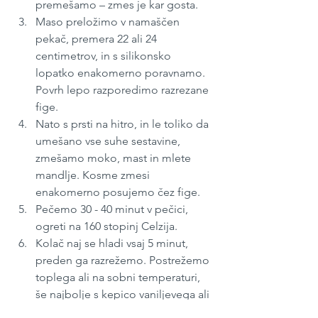
premešamo – zmes je kar gosta.
Maso preložimo v namaščen 
pekač, premera 22 ali 24 
centimetrov, in s silikonsko 
lopatko enakomerno poravnamo. 
Povrh lepo razporedimo razrezane 
fige. 
Nato s prsti na hitro, in le toliko da 
umešano vse suhe sestavine, 
zmešamo moko, mast in mlete 
mandlje. Kosme zmesi 
enakomerno posujemo čez fige.
Pečemo 30 - 40 minut v pečici, 
ogreti na 160 stopinj Celzija.
Kolač naj se hladi vsaj 5 minut, 
preden ga razrežemo. Postrežemo 
toplega ali na sobni temperaturi, 
še najbolje s kepico vaniljevega ali 
podobnega sladoleda.