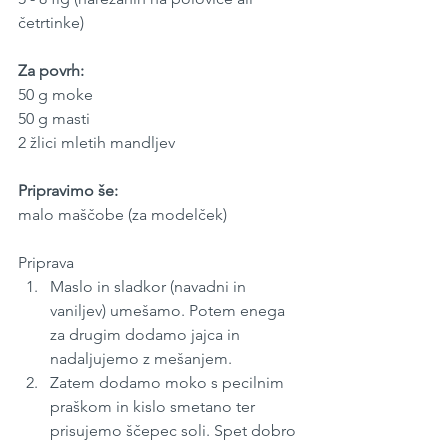
četrtinke)
Za povrh:
50 g moke
50 g masti
2 žlici mletih mandljev
Pripravimo še:
malo maščobe (za modelček)
Priprava
Maslo in sladkor (navadni in 
vaniljev) umešamo. Potem enega 
za drugim dodamo jajca in 
nadaljujemo z mešanjem.
Zatem dodamo moko s pecilnim 
praškom in kislo smetano ter 
prisujemo ščepec soli. Spet dobro 