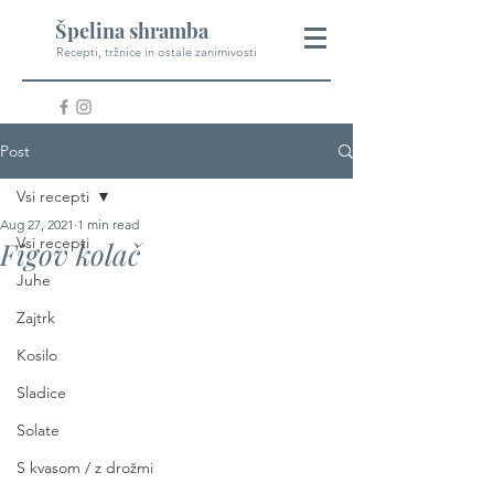
Špelina shramba
Recepti, tržnice in ostale zanimivosti
Post
Vsi recepti
Aug 27, 2021
1 min read
Vsi recepti
Figov kolač
Juhe
Zajtrk
Kosilo
Sladice
Solate
S kvasom / z drožmi