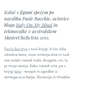
Kolač s figami spečem po 
navdihu Paole Bacchie, avtorice 
bloga 
Italy On My Mind
 in 
tekmovalke v avstralskem 
MasterChefu leta 2012.
Paola Bacchia
 v novi knjigi, ki bo izšla 
oktobra letos, sicer omenja slive in tudi 
vse ostalo naredi malo drugače, no, tu 
je moja verzija. Kako naredi ona, pa v 
knjigi 
Istra
 - recepti in zgodbe iz 
skritega srca Italije, Slovenije in Hrvaške.