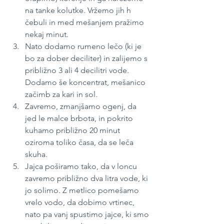
na tanke kolutke. Vržemo jih h 
čebuli in med mešanjem pražimo 
nekaj minut.
Nato dodamo rumeno lečo (ki je 
bo za dober deciliter) in zalijemo s 
približno 3 ali 4 decilitri vode. 
Dodamo še koncentrat, mešanico 
začimb za kari in sol.
Zavremo, zmanjšamo ogenj, da 
jed le malce brbota, in pokrito 
kuhamo približno 20 minut 
oziroma toliko časa, da se leča 
skuha.
Jajca poširamo tako, da v loncu 
zavremo približno dva litra vode, ki 
jo solimo. Z metlico pomešamo 
vrelo vodo, da dobimo vrtinec, 
nato pa vanj spustimo jajce, ki smo 