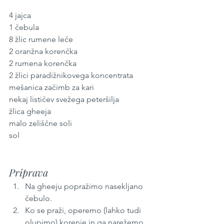
4 jajca
1 čebula
8 žlic rumene leče
2 oranžna korenčka
2 rumena korenčka
2 žlici paradižnikovega koncentrata
mešanica začimb za kari
nekaj lističev svežega peteršilja
žlica gheeja
malo zeliščne soli
sol
Priprava
Na gheeju popražimo nasekljano 
čebulo.
Ko se praži, operemo (lahko tudi 
olupimo) korenje in ga narežemo 