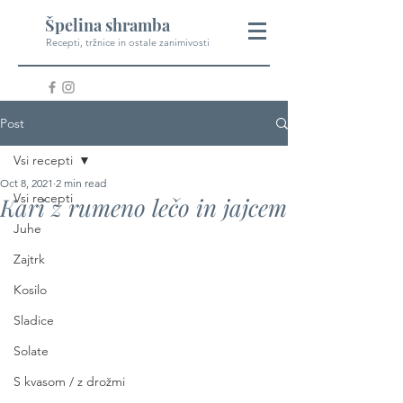
Špelina shramba
Recepti, tržnice in ostale zanimivosti
Post
Vsi recepti
Oct 8, 2021
2 min read
Vsi recepti
Kari z rumeno lečo in jajcem
Juhe
Zajtrk
Kosilo
Sladice
Solate
S kvasom / z drožmi