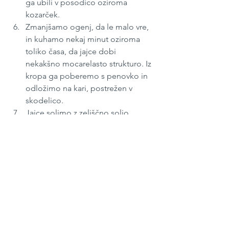
ga ubili v posodico oziroma 
kozarček.
Zmanjšamo ogenj, da le malo vre, 
in kuhamo nekaj minut oziroma 
toliko časa, da jajce dobi 
nekakšno mocarelasto strukturo. Iz 
kropa ga poberemo s penovko in 
odložimo na kari, postrežen v 
skodelico.
Jajce solimo z zeliščno soljo, 
povrh dodamo še malo peteršilja 
in postrežemo.
Oktober 2021
#156