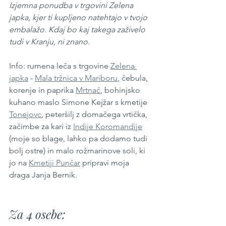
Izjemna ponudba v trgovini Zelena 
japka, kjer ti kupljeno natehtajo v tvojo 
embalažo. Kdaj bo kaj takega zaživelo 
tudi v Kranju, ni znano.
Info: rumena leča s trgovine 
Zelena 
japka
 - 
Mala tržnica v Mariboru
, čebula, 
korenje in paprika 
Mrtnač
, bohinjsko 
kuhano maslo Simone Kejžar s kmetije 
Tonejovc
, peteršilj z domačega vrtička, 
začimbe za kari iz 
Indije Koromandije
(moje so blage, lahko pa dodamo tudi 
bolj ostre) in malo rožmarinove soli, ki 
jo na 
Kmetiji Punčar
 pripravi moja 
draga Janja Bernik.
Za 4 osebe: