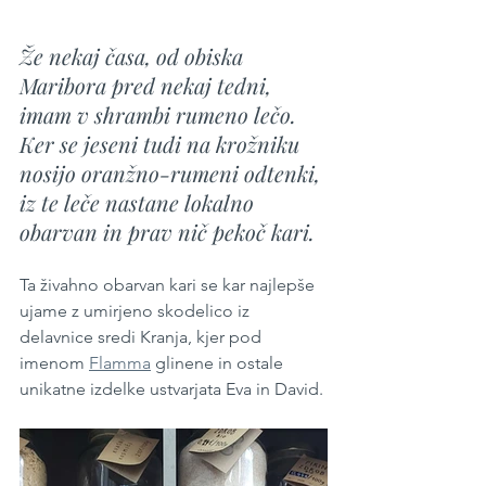
Že nekaj časa, od obiska 
Maribora pred nekaj tedni, 
imam v shrambi rumeno lečo. 
Ker se jeseni tudi na krožniku 
nosijo oranžno-rumeni odtenki, 
iz te leče nastane lokalno 
obarvan in prav nič pekoč kari. 
Ta živahno obarvan kari se kar najlepše 
ujame z umirjeno skodelico iz 
delavnice sredi Kranja, kjer pod 
imenom 
Flamma
 glinene in ostale 
unikatne izdelke ustvarjata Eva in David.