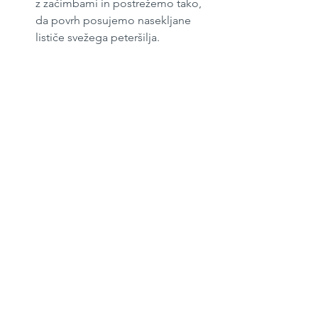
z začimbami in postrežemo tako, 
da povrh posujemo nasekljane 
lističe svežega peteršilja.
Januar 2022
#227
Kosilo
See All
Recent Posts