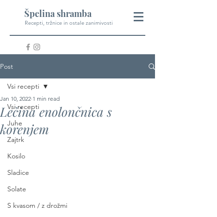
Špelina shramba
Recepti, tržnice in ostale zanimivosti
Post
Vsi recepti
Jan 10, 2022
1 min read
Vsi recepti
Lečina enolončnica s
Juhe
korenjem
Zajtrk
Kosilo
Sladice
Solate
S kvasom / z drožmi