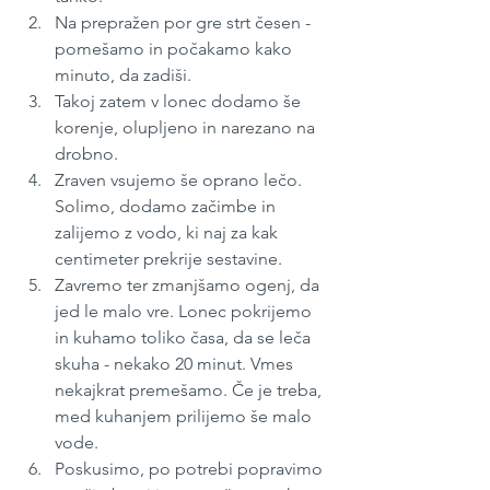
Na prepražen por gre strt česen - 
pomešamo in počakamo kako 
minuto, da zadiši.
Takoj zatem v lonec dodamo še 
korenje, olupljeno in narezano na 
drobno.
Zraven vsujemo še oprano lečo. 
Solimo, dodamo začimbe in 
zalijemo z vodo, ki naj za kak 
centimeter prekrije sestavine. 
Zavremo ter zmanjšamo ogenj, da 
jed le malo vre. Lonec pokrijemo 
in kuhamo toliko časa, da se leča 
skuha - nekako 20 minut. Vmes 
nekajkrat premešamo. Če je treba, 
med kuhanjem prilijemo še malo 
vode.
Poskusimo, po potrebi popravimo 