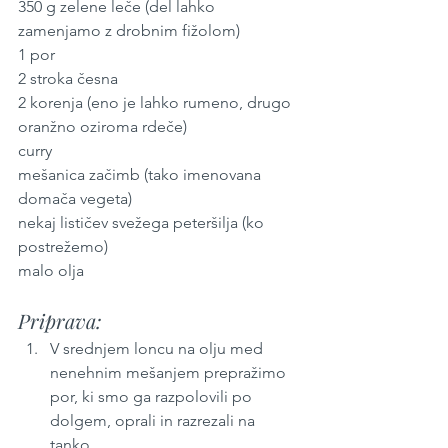
350 g zelene leče (del lahko 
zamenjamo z drobnim fižolom)
1 por
2 stroka česna
2 korenja (eno je lahko rumeno, drugo 
oranžno oziroma rdeče)
curry
mešanica začimb (tako imenovana 
domača vegeta)
nekaj lističev svežega peteršilja (ko 
postrežemo)
malo olja
Priprava:
V srednjem loncu na olju med 
nenehnim mešanjem prepražimo 
por, ki smo ga razpolovili po 
dolgem, oprali in razrezali na 
tanko.