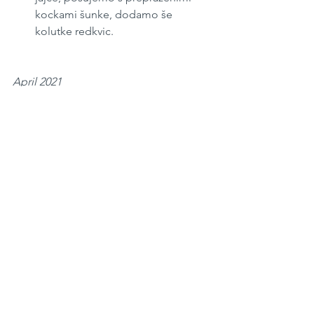
kockami šunke, dodamo še 
kolutke redkvic.
April 2021
#38
Solate
See All
Recent Posts