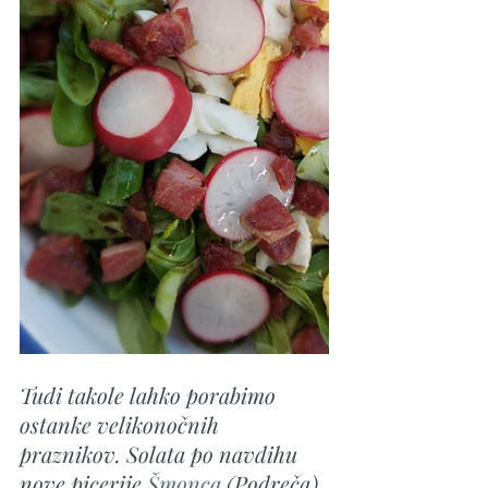
Tudi takole lahko porabimo 
ostanke velikonočnih 
praznikov. Solata po navdihu 
nove picerije 
Šmonca
 (Podreča), 