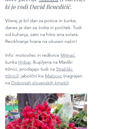
ki jo vodi David Benedičič.
Včeraj je bil dan za potice in šunke, 
danes je dan za Jošta in počitek. Tudi 
od kuhanja, zato na hitro ena solata. 
Recikliranje hrane na okusen način!
Info: motovilec in redkvice 
Mrtnač
, 
šunka 
Hribar
, (kupljena na Mavški 
tržnici, prodajajo tudi na 
Stražiški 
tržnici
), jabolčni kis 
Matijovc
 (nagrajen 
na 
Dobrotah slovenskih kmetij
).