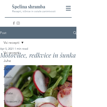
Špelina shramba
Recepti, tržnice in ostale zanimivosti
Post
Vsi recepti
Apr 5, 2021
1 min read
Vsi recepti
Motovilec, redkvice in šunka
Juhe
Zajtrk
Kosilo
Sladice
Solate
S kvasom / z drožmi