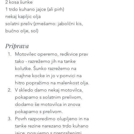
2 kosa šunke
1 trdo kuhano jajce (ali pirh)
nekaj kapljic olja
solatni preliv (zmešamo: jabolčni kis, 
bučno olje, sol)
Priprava
Motovilec operemo, redkvice prav 
tako - razrežemo jih na tanke 
kolutke. Šunko razrežemo na 
majhne kocke in jo v ponvici na 
hitro popražimo na malenkost olja.
V skledo damo nekaj motovilca, 
pokapamo s solatnim prelivom, 
dodamo še motovilca in znova 
pokapamo s prelivom.
Povrh razporedimo olupljeno in na 
tanke rezine narezano trdo kuhano 
jajce, posujemo s prepraženimi 