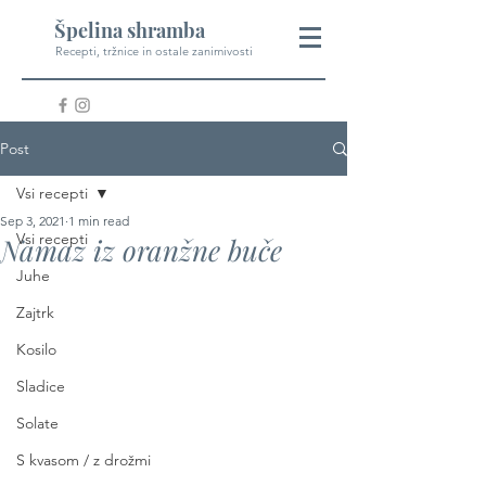
Špelina shramba
Recepti, tržnice in ostale zanimivosti
Post
Vsi recepti
Sep 3, 2021
1 min read
Vsi recepti
Namaz iz oranžne buče
Juhe
Zajtrk
Kosilo
Sladice
Solate
S kvasom / z drožmi