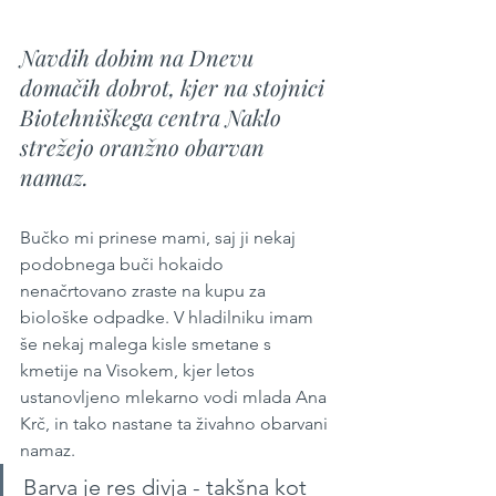
Navdih dobim na Dnevu 
domačih dobrot, kjer na stojnici 
Biotehniškega centra Naklo 
strežejo oranžno obarvan 
namaz.
Bučko mi prinese mami, saj ji nekaj 
podobnega buči hokaido 
nenačrtovano zraste na kupu za 
biološke odpadke. V hladilniku imam 
še nekaj malega kisle smetane s 
kmetije na Visokem, kjer letos 
ustanovljeno mlekarno vodi mlada Ana 
Krč, in tako nastane ta živahno obarvani 
namaz. 
Barva je res divja - takšna kot 