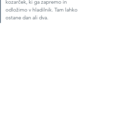
kozarček, ki ga zapremo in 
odložimo v hladilnik. Tam lahko 
ostane dan ali dva.
September 2021
#138
Zajtrk
See All
Recent Posts