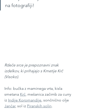
na fotografiji!
Rdeče srce je prepoznavni znak 
izdelkov, ki prihajajo s Kmetije Krč 
(Visoko).
Info: bučka z maminega vrta, kisla 
smetana 
Krč
, mešanica začimb za curry 
iz 
Indije Koromandije
, sončnično olje 
Jančar
, sol iz 
Piranskih solin
.