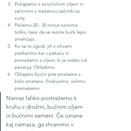
Pokapamo s sončničnim oljem in 
začinimo z mešanico začimb za 
curry.
Pečemo 20 - 30 minut oziroma 
toliko časa, da se rezine bučk lepo 
zmehčajo.
Ko se to zgodi, jih z vilicami 
pretlačimo kar v pekaču in 
pomešamo z oljem, ki je ostalo od 
pečenja. Ohladimo.
Ohlajeno bučni pire zmešamo s 
kislo smetano. Poskusimo, solimo, 
premešamo.
Namaz lahko postrežemo k 
kruhu z drožmi, bučnim oljem 
in bučnimi semeni. Če ostane 
kaj namaza, ga shranimo v 