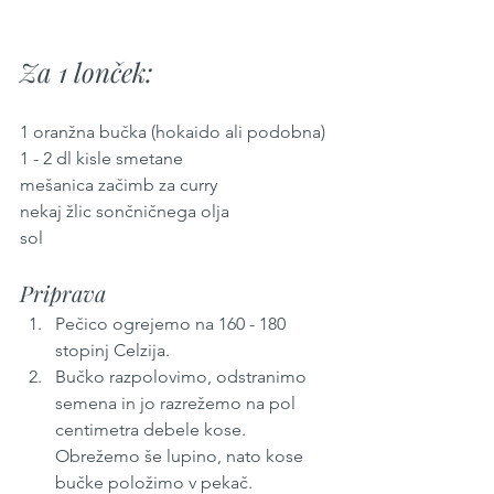
Za 1 lonček:
1 oranžna bučka (hokaido ali podobna)
1 - 2 dl kisle smetane
mešanica začimb za curry
nekaj žlic sončničnega olja
sol
Priprava
Pečico ogrejemo na 160 - 180 
stopinj Celzija.
Bučko razpolovimo, odstranimo 
semena in jo razrežemo na pol 
centimetra debele kose. 
Obrežemo še lupino, nato kose 
bučke položimo v pekač.