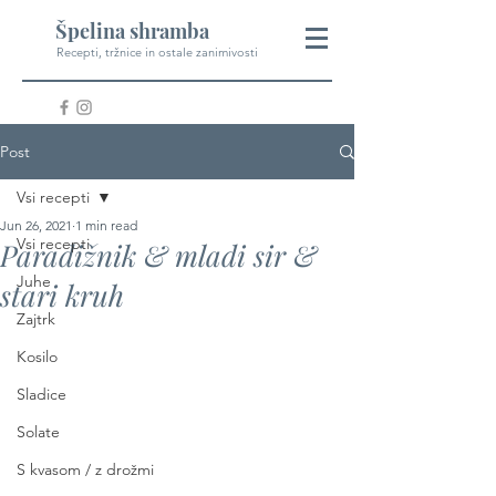
Špelina shramba
Recepti, tržnice in ostale zanimivosti
Post
Vsi recepti
Jun 26, 2021
1 min read
Vsi recepti
Paradižnik & mladi sir &
Juhe
stari kruh
Zajtrk
Kosilo
Sladice
Solate
S kvasom / z drožmi