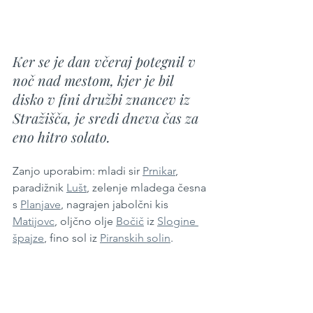
Ker se je dan včeraj potegnil v 
noč nad mestom, kjer je bil 
disko v fini družbi znancev iz 
Stražišča, je sredi dneva čas za 
eno hitro solato.
Zanjo uporabim: mladi sir 
Prnikar
, 
paradižnik 
Lušt
, zelenje mladega česna 
s 
Planjave
, nagrajen jabolčni kis 
Matijovc
, oljčno olje 
Bočič
 iz 
Slogine 
špajze
,
 fino sol iz 
Piranskih solin
.