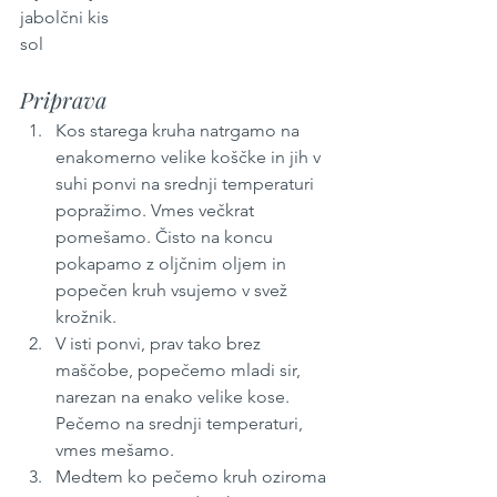
jabolčni kis
sol
Priprava
Kos starega kruha natrgamo na 
enakomerno velike koščke in jih v 
suhi ponvi na srednji temperaturi 
popražimo. Vmes večkrat 
pomešamo. Čisto na koncu 
pokapamo z oljčnim oljem in 
popečen kruh vsujemo v svež 
krožnik.
V isti ponvi, prav tako brez 
maščobe, popečemo mladi sir, 
narezan na enako velike kose. 
Pečemo na srednji temperaturi, 
vmes mešamo.
Medtem ko pečemo kruh oziroma 