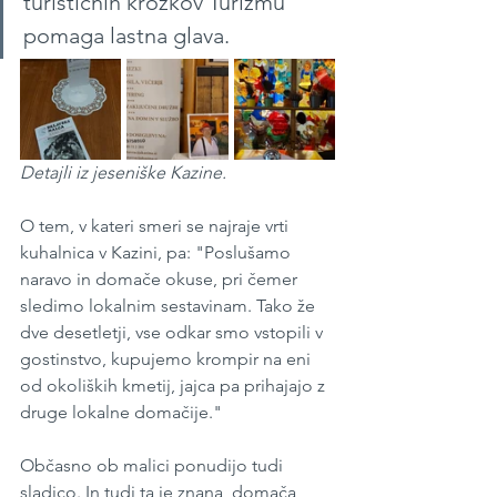
turističnih krožkov Turizmu 
pomaga lastna glava. 
Detajli iz jeseniške Kazine.
O tem, v kateri smeri se najraje vrti 
kuhalnica v Kazini, pa: "Poslušamo 
naravo in domače okuse, pri čemer 
sledimo lokalnim sestavinam. Tako že 
dve desetletji, vse odkar smo vstopili v 
gostinstvo, kupujemo krompir na eni 
od okoliških kmetij, jajca pa prihajajo z 
druge lokalne domačije."
Občasno ob malici ponudijo tudi 
sladico. In tudi ta je znana, domača 