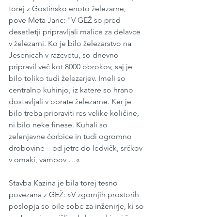
torej z Gostinsko enoto železarne, 
pove Meta Janc: "V GEŽ so pred 
desetletji pripravljali malice za delavce 
v železarni. Ko je bilo železarstvo na 
Jesenicah v razcvetu, so dnevno 
pripravil več kot 8000 obrokov, saj je 
bilo toliko tudi železarjev. Imeli so 
centralno kuhinjo, iz katere so hrano 
dostavljali v obrate železarne. Ker je 
bilo treba pripraviti res velike količine, 
ni bilo neke finese. Kuhali so 
zelenjavne čorbice in tudi ogromno 
drobovine – od jetrc do ledvičk, srčkov 
v omaki, vampov …«
Stavba Kazina je bila torej tesno 
povezana z GEŽ: »V zgornjih prostorih 
poslopja so bile sobe za inženirje, ki so 