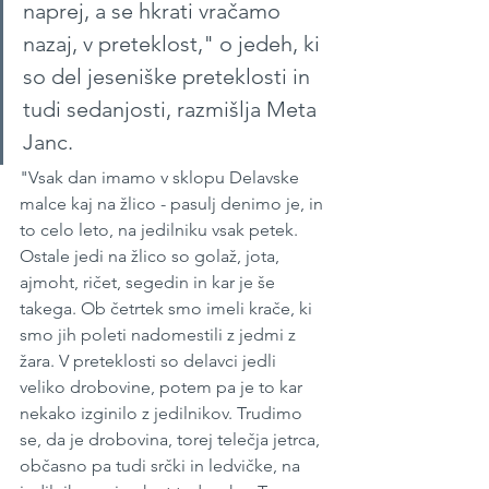
naprej, a se hkrati vračamo 
nazaj, v preteklost," o jedeh, ki 
so del jeseniške preteklosti in 
tudi sedanjosti, razmišlja Meta 
Janc.
"Vsak dan imamo v sklopu Delavske 
malce kaj na žlico - pasulj denimo je, in 
to celo leto, na jedilniku vsak petek. 
Ostale jedi na žlico so golaž, jota, 
ajmoht, ričet, segedin in kar je še 
takega. Ob četrtek smo imeli krače, ki 
smo jih poleti nadomestili z jedmi z 
žara. V preteklosti so delavci jedli 
veliko drobovine, potem pa je to kar 
nekako izginilo z jedilnikov. Trudimo 
se, da je drobovina, torej telečja jetrca, 
občasno pa tudi srčki in ledvičke, na 