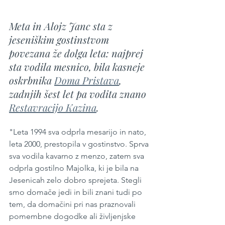
Meta in Alojz Janc sta z 
jeseniškim gostinstvom 
povezana že dolga leta: najprej 
sta vodila mesnico, bila kasneje 
oskrbnika 
Doma Pristava
, 
zadnjih šest let pa vodita znano 
Restavracijo Kazina
.
"Leta 1994 sva odprla mesarijo in nato, 
leta 2000, prestopila v gostinstvo. Sprva 
sva vodila kavarno z menzo, zatem sva 
odprla gostilno Majolka, ki je bila na 
Jesenicah zelo dobro sprejeta. Stegli 
smo domače jedi in bili znani tudi po 
tem, da domačini pri nas praznovali 
pomembne dogodke ali življenjske 