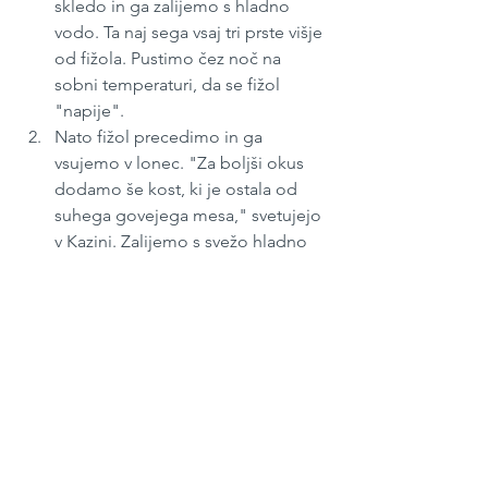
skledo in ga zalijemo s hladno 
vodo. Ta naj sega vsaj tri prste višje 
od fižola. Pustimo čez noč na 
sobni temperaturi, da se fižol 
"napije".
Nato fižol precedimo in ga 
vsujemo v lonec. "Za boljši okus 
dodamo še kost, ki je ostala od 
suhega govejega mesa," svetujejo 
v Kazini. Zalijemo s svežo hladno 
vodo, ki naj je bo le toliko, da lepo 
pokrije fižol, ter dodamo lovorov 
list, mleto papriko, sol in poper.
Na malo maščobe prepražimo 
nasekljano čebulo in tudi to 
dodamo k fižolu. 
Fižol zavremo, nato zmanjšamo 
ogenj, da le malo brbota. 
Pokrijemo. 