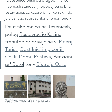
na Jesenice prišli od drugod in si še 
niso našli stanovanj. Spodaj pa je bila 
restavracija, za katero bi lahko rekli, da 
je služila za reprezentančne namene.«
Delavsko malco na Jesenicah, 
poleg 
Restavracije Kazina
, 
trenutno pripravijo še v: 
Piceriji 
Turist
, 
Gostilnici in piceriji 
Chilli
, 
Domu Pristava
, 
Penzionu 
pr' Betel
 ter v 
Bistroju Oaza
.
Zaščitni znak Kazine je lev.