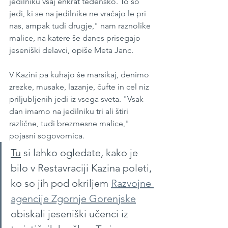
jedilniku vsaj enkrat tedensko. To so 
jedi, ki se na jedilnike ne vračajo le pri 
nas, ampak tudi drugje," nam raznolike 
malice, na katere še danes prisegajo 
jeseniški delavci, opiše Meta Janc.
V Kazini pa kuhajo še marsikaj, denimo 
zrezke, musake, lazanje, čufte in cel niz 
priljubljenih jedi iz vsega sveta. "Vsak 
dan imamo na jedilniku tri ali štiri 
različne, tudi brezmesne malice," 
pojasni sogovornica.
Tu
 si lahko ogledate, kako je 
bilo v Restavraciji Kazina poleti, 
ko so jih pod okriljem 
Razvojne 
agencije Zgornje Gorenjske
obiskali jeseniški učenci iz 