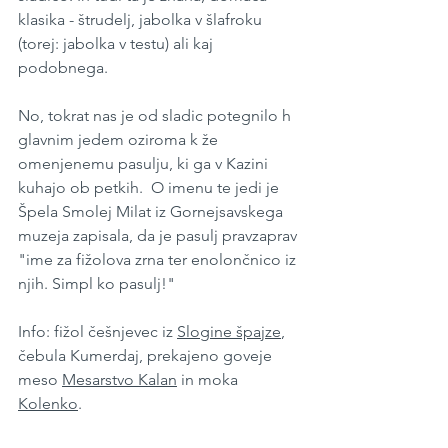
klasika - štrudelj, jabolka v šlafroku 
(torej: jabolka v testu) ali kaj 
podobnega. 
No, tokrat nas je od sladic potegnilo h 
glavnim jedem oziroma k že 
omenjenemu pasulju, ki ga v Kazini 
kuhajo ob petkih.  O imenu te jedi je 
Špela Smolej Milat iz Gornejsavskega 
muzeja zapisala, da je pasulj pravzaprav 
"ime za fižolova zrna ter enolončnico iz 
njih. Simpl ko pasulj!"
Info: fižol češnjevec iz 
Slogine špajze
, 
čebula Kumerdaj, prekajeno goveje 
meso 
Mesarstvo Kalan
 in moka 
Kolenko
.