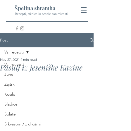
Špelina shramba
Recepti, tržnice in ostale zanimivosti
Post
Vsi recepti
Nov 27, 2021
4 min read
Vsi recepti
Pasulj iz jeseniške Kazine
Juhe
Zajtrk
Kosilo
Sladice
Solate
S kvasom / z drožmi