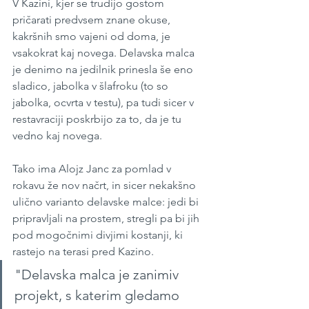
V Kazini, kjer se trudijo gostom 
pričarati predvsem znane okuse, 
kakršnih smo vajeni od doma, je 
vsakokrat kaj novega. Delavska malca 
je denimo na jedilnik prinesla še eno 
sladico, jabolka v šlafroku (to so 
jabolka, ocvrta v testu), pa tudi sicer v 
restavraciji poskrbijo za to, da je tu 
vedno kaj novega. 
Tako ima Alojz Janc za pomlad v 
rokavu že nov načrt, in sicer nekakšno 
ulično varianto delavske malce: jedi bi 
pripravljali na prostem, stregli pa bi jih 
pod mogočnimi divjimi kostanji, ki 
rastejo na terasi pred Kazino.
"Delavska malca je zanimiv 
projekt, s katerim gledamo 