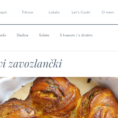
epti
Tržnice
Lokalci
Let's Cook!
O meni
silo
Sladice
Solate
S kvasom / z drožmi
i zavozlančki