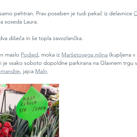
samo pehtran. Prav poseben je tudi pekač iz delavnice 
O
ša soseda Laura.
 dva dišeča in še topla zavozlančka.
in maslo 
Podjed
, moka iz 
Maršetovega mlina
 (kupljena v 
ki je vsako soboto dopoldne parkirana na Glavnem trgu v K
omandije
,
 jajca 
Maln
. 