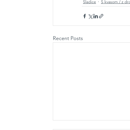
Sladice
S kvasom / z dr
Recent Posts