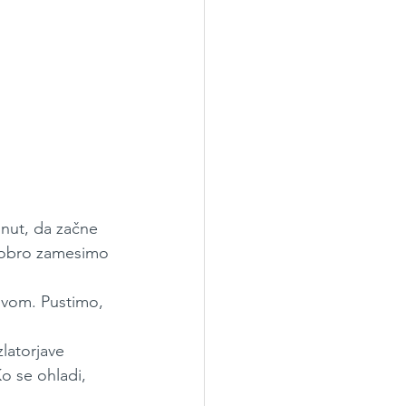
nut, da začne 
 Dobro zamesimo 
ovom. Pustimo, 
latorjave 
o se ohladi, 