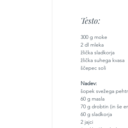
Testo:
300 g moke
2 dl mleka
žlička sladkorja
žlička suhega kvasa
ščepec soli
Nadev:
šopek svežega peht
60 g masla
70 g drobtin (in še e
60 g sladkorja
2 jajci