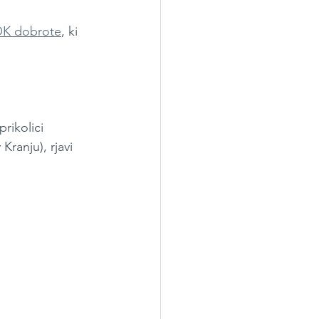
K dobrote
, ki 
prikolici 
ranju), rjavi 