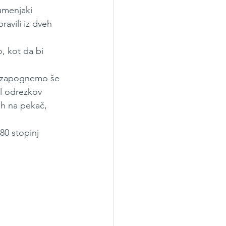
umenjaki 
avili iz dveh 
, kot da bi 
ez zapognemo še 
el odrezkov 
h na pekač, 
0 stopinj 