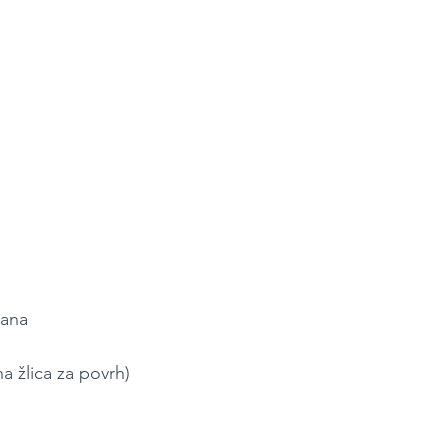
rana
na žlica za povrh)