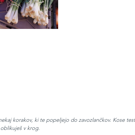
 nekaj korakov, ki te popeljejo do zavozlančkov. Kose testa
oblikuješ v krog.