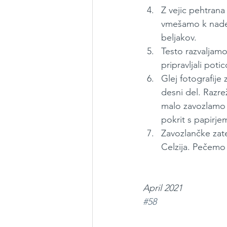
Z vejic pehtrana
vmešamo k nadev
beljakov.
Testo razvaljamo
pripravljali po
Glej fotografije
desni del. Razre
malo zavozlamo 
pokrit s papirje
Zavozlančke zat
Celzija. Pečemo 
April 2021
#58