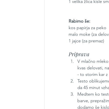
1 velika žlica kisle s
Rabimo še:
kos papirja za peko
malo moke (za delovn
1 jajce (za premaz)
Priprava
V mlačno mleko 
kvas delovati, n
- to storim kar 
Testo oblikujem
da 45 minut vzha
Medtem ko testo 
barve, prepraži
dodamo še kisl