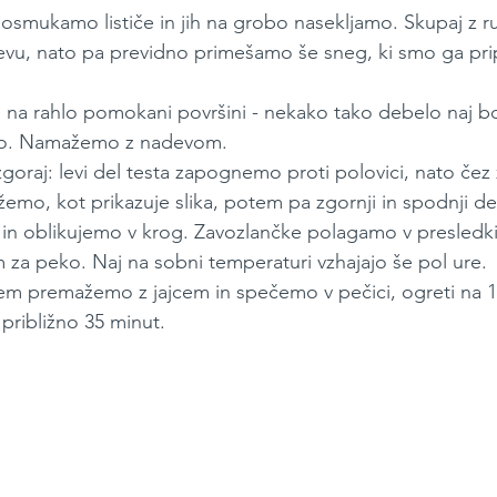
 osmukamo lističe in jih na grobo nasekljamo. Skupaj z r
u, nato pa previdno primešamo še sneg, ki smo ga pripr
 na rahlo pomokani površini - nekako tako debelo naj bo
tico. Namažemo z nadevom. 
 zgoraj: levi del testa zapognemo proti polovici, nato č
žemo, kot prikazuje slika, potem pa zgornji in spodnji d
in oblikujemo v krog. Zavozlančke polagamo v presledki
m za peko. Naj na sobni temperaturi vzhajajo še pol ure.
em premažemo z jajcem in spečemo v pečici, ogreti na 18
približno 35 minut.