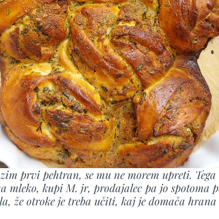
azim prvi pehtran, se mu ne morem upreti. Tega
 za mleko, kupi M. jr, prodajalec pa jo spotoma p
la, že otroke je treba učiti, kaj je domača hrana 