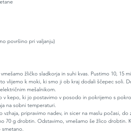
metane
o površino pri valjanju)
vmešamo žličko sladkorja in suhi kvas. Pustimo 10, 15 mi
ato vlijemo k moki, ki smo ji ob kraj dodali ščepec soli.
z električnim mešalnikom.
o v kepo, ki jo postavimo v posodo in pokrijemo s pokr
ja na sobni temperaturi.
vzhaja, pripravimo nadev, in sicer na maslu počasi, do z
mo 70 g drobtin. Odstavimo, vmešamo še žlico drobtin. K
o smetano.