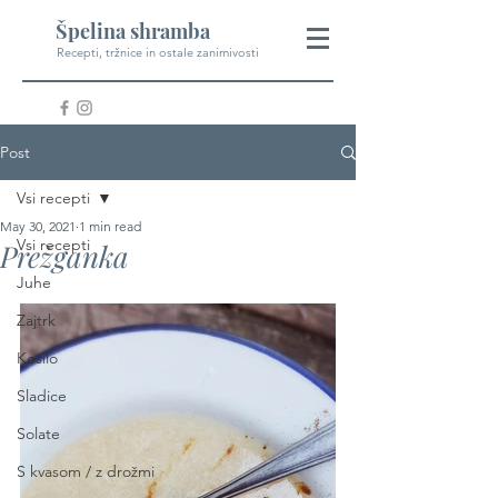
Špelina shramba
Recepti, tržnice in ostale zanimivosti
Post
Vsi recepti
May 30, 2021
1 min read
Vsi recepti
Prežganka
Juhe
Zajtrk
Kosilo
Sladice
Solate
S kvasom / z drožmi