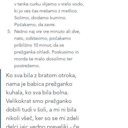
v tanke curku vlijemo v vrelo vodo, 
ki jo ves čas mešamo z metlico. 
Solimo, dodamo kumino. 
Počakamo, da zavre.
Nežno naj vre vre minuto ali dve, 
nato, odstavimo, počakamo 
približno 10 minut, da se 
prežganka ohladi. Poskusimo in 
morda še malo dosolimo ter 
postrežemo.
Ko sva bila z bratom otroka, 
nama je babica prežganko 
kuhala, ko sva bila bolna. 
Velikokrat smo prežganko 
dobili tudi v šoli, a mi ni bila 
nikoli všeč, ker so se mi zdeli 
delci jajc vedno preveliki - če 