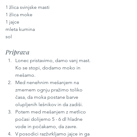
1 žlica svinjske masti
1 žlica moke
1 jajce
mleta kumina
sol
Priprava
Lonec pristavimo, damo vanj mast. 
Ko se stopi, dodamo moko in 
mešamo. 
Med nenehnim mešanjem na 
zmernem ognju pražimo toliko 
časa, da moka postane barve 
olupljenih lešnikov in da zadiši.
Potem med mešanjem z metlico 
počasi dolijemo 5 - 6 dl hladne 
vode in počakamo, da zavre.
V posodici razžvrkljamo jajce in ga 