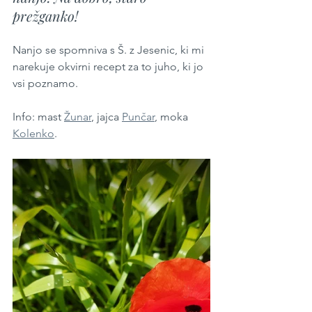
prežganko!
Nanjo se spomniva s Š. z Jesenic, ki mi 
narekuje okvirni recept za to juho, ki jo 
vsi poznamo. 
Info: mast 
Žunar
, jajca 
Punčar
, moka 
Kolenko
.