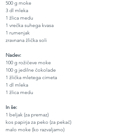
500 g moke
3 dl mleka
1 žlica medu
1 vrečka suhega kvasa
1 rumenjak
zravnana žlička soli
Nadev:
100 g rožičeve moke
100 g jedilne čokolade
1 žlička mletega cimeta
1 dl mleka
1 žlica medu
In še:
1 beljak (za premaz)
kos papirja za peko (za pekač)
malo moke (ko razvaljamo)