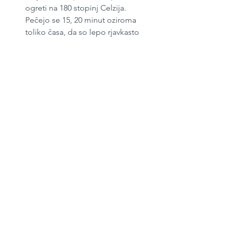
ogreti na 180 stopinj Celzija. 
Pečejo se 15, 20 minut oziroma 
toliko časa, da so lepo rjavkasto 
obarvani.
Do mlačnega jih ohladimo na 
rešetki.
Maj 2021
#89
S kvasom / z drožmi
Sladice
See All
Recent Posts