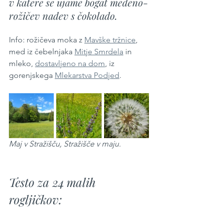
v katere se ujame bogat medeno-
rožičev nadev s čokolado.
Info: rožičeva moka z 
Mavške tržnice
, 
med iz čebelnjaka 
Mitje Smrdela
 in 
mleko, 
dostavljeno na dom
, iz 
gorenjskega 
Mlekarstva Podjed
.
Maj v Stražišču, Stražišče v maju.
Testo za 24 malih 
rogljičkov: