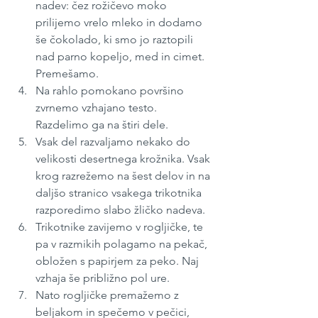
nadev: čez rožičevo moko 
prilijemo vrelo mleko in dodamo 
še čokolado, ki smo jo raztopili 
nad parno kopeljo, med in cimet. 
Premešamo.
Na rahlo pomokano površino 
zvrnemo vzhajano testo. 
Razdelimo ga na štiri dele.
Vsak del razvaljamo nekako do 
velikosti desertnega krožnika. Vsak 
krog razrežemo na šest delov in na 
daljšo stranico vsakega trikotnika 
razporedimo slabo žličko nadeva. 
Trikotnike zavijemo v rogljičke, te 
pa v razmikih polagamo na pekač, 
obložen s papirjem za peko. Naj 
vzhaja še približno pol ure.
Nato rogljičke premažemo z 
beljakom in spečemo v pečici, 