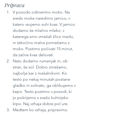
Priprava 
V posodo odmerimo moko. Na 
sredo moke naredimo jamico, v 
katero vsujemo suhi kvas. V jamico 
dodamo še mlačno mleko, v 
katerega smo vmešali žlico medu, 
in tekočino malce pomešamo z 
moko. Pustimo počivati 15 minut, 
da začne kvas delovati.
Nato dodamo rumenjak in, ob 
stran, še sol. Dobro zmešamo, 
najbolje kar z mešalnikom. Ko 
testo po nekaj minutah postane 
gladko in svilnato, ga oblikujemo v 
kepo. Testo pustimo v posodi, ki 
jo pokrijemo s svežo kuhinjsko 
krpo. Naj vzhaja dobre pol ure.
Medtem ko vzhaja, pripravimo 