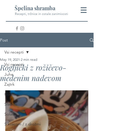
Špelina shramba
Recepti, tržnice in ostale zanimivosti
Post
Vsi recepti
May 19, 2021
2 min read
Vsi recepti
Rogljički z rožičevo-
Juhe
medenim nadevom
Zajtrk
Kosilo
Sladice
Solate
S kvasom / z drožmi