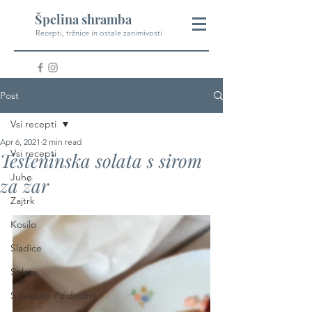
Špelina shramba
Recepti, tržnice in ostale zanimivosti
Post
Vsi recepti
Apr 6, 2021
2 min read
Vsi recepti
Testeninska solata s sirom
Juhe
za žar
Zajtrk
Kosilo
Sladice
Solate
S kvasom / z drožmi