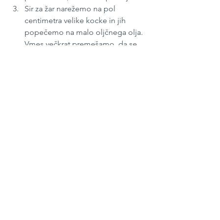
Sir za žar narežemo na pol 
centimetra velike kocke in jih 
popečemo na malo oljčnega olja. 
Vmes večkrat premešamo, da se 
kockice lepo zapečejo z vseh 
strani.
Hladim testeninam dodamo 
ohlajeno peso, popečen sir za žar, 
na grobo nasekljan peteršilj, žličko 
kisa in malo oljčnega olja. 
Premešamo, poskusimo in, če je 
treba, dosolimo.
Testeninsko solato shranimo v 
posodico, ki jo zapremo s 
pokrovom. Shranimo v hladilnik.