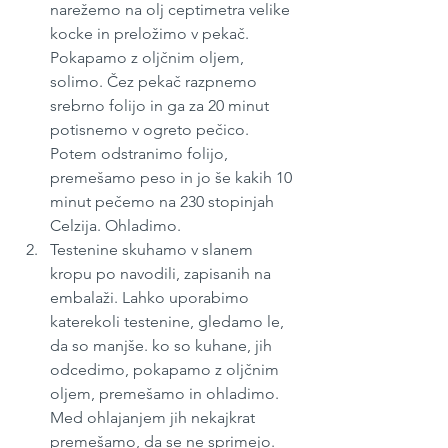
narežemo na olj ceptimetra velike 
kocke in preložimo v pekač. 
Pokapamo z oljčnim oljem, 
solimo. Čez pekač razpnemo 
srebrno folijo in ga za 20 minut 
potisnemo v ogreto pečico. 
Potem odstranimo folijo, 
premešamo peso in jo še kakih 10 
minut pečemo na 230 stopinjah 
Celzija. Ohladimo. 
Testenine skuhamo v slanem 
kropu po navodili, zapisanih na 
embalaži. Lahko uporabimo 
katerekoli testenine, gledamo le, 
da so manjše. ko so kuhane, jih 
odcedimo, pokapamo z oljčnim 
oljem, premešamo in ohladimo. 
Med ohlajanjem jih nekajkrat 
premešamo, da se ne sprimejo.