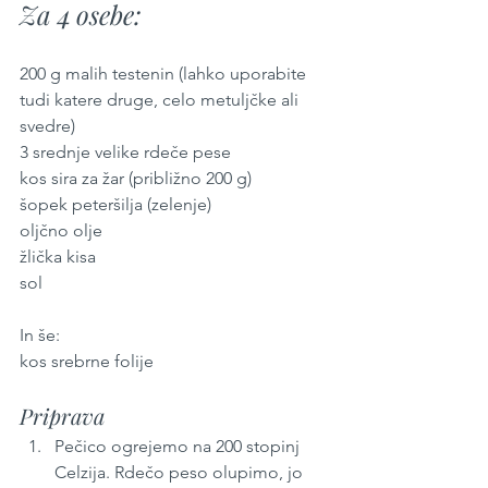
Za 4 osebe:
200 g malih testenin (lahko uporabite 
tudi katere druge, celo metuljčke ali 
svedre)
3 srednje velike rdeče pese
kos sira za žar (približno 200 g)
šopek peteršilja (zelenje)
oljčno olje
žlička kisa 
sol
In še:
kos srebrne folije
Priprava
Pečico ogrejemo na 200 stopinj 
Celzija. Rdečo peso olupimo, jo 