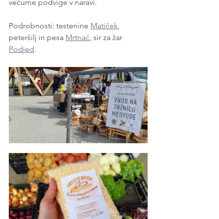
večurne podvige v naravi.
Podrobnosti: testenine 
Matiček
, 
peteršilj in pesa 
Mrtnač
, sir za žar 
Podjed
.