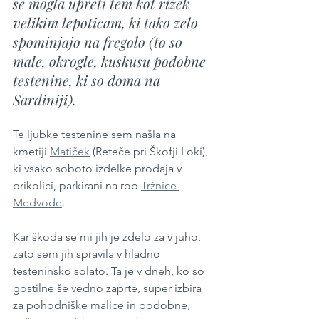
se mogla upreti tem kot rižek 
velikim lepoticam, ki tako zelo 
spominjajo na fregolo (to so 
male, okrogle, kuskusu podobne 
testenine, ki so doma na 
Sardiniji).
Te ljubke testenine sem našla na 
kmetiji 
Matiček
 (Reteče pri Škofji Loki), 
ki vsako soboto izdelke prodaja v 
prikolici, parkirani na rob 
Tržnice 
Medvode
.
Kar škoda se mi jih je zdelo za v juho, 
zato sem jih spravila v hladno 
testeninsko solato. Ta je v dneh, ko so 
gostilne še vedno zaprte, super izbira 
za pohodniške malice in podobne, 