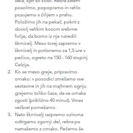
dela, kjer so kosti. Rebra zatem 
posolimo, popopramo in rahlo 
posujemo s čilijem v prahu. 
Položimo jih na pekač, pokrit z 
dovolj velikim kosom srebrne 
folije, da bomo iz nje naredili 
škrnicelj. Meso torej zapremo v 
škrnicelj in potisnemo za 1,5 ure v 
pečico, ogreto na 150 - 160 stopinj 
Celzija.
Ko se meso greje, pripravimo 
omako: v posodici zmešamo vse 
sestavine in jih na majhnem ognju 
grejemo toliko časa, da se omaka 
zgosti (približno 40 minut). Vmes 
večkrat pomešamo.
Nato škrnicelj razpremo oziroma 
odtrgamo zgornji del, rebra pa 
namažemo z omako. Pečemo še 