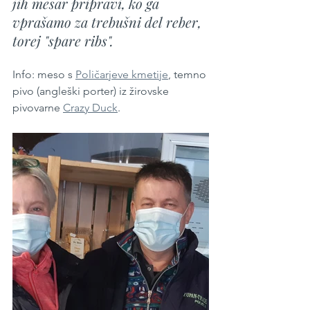
jih mesar pripravi, ko ga 
vprašamo za trebušni del reber, 
torej "spare ribs".
Info: meso s 
Poličarjeve kmetije
, temno 
pivo (angleški porter) iz žirovske 
pivovarne 
Crazy Duck
.