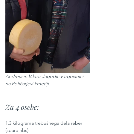
Andreja in Viktor Jagodic v trgovinici 
na Poličarjevi kmetiji.
Za 4 osebe:
1,3 kilograma trebušnega dela reber 
(spare ribs)