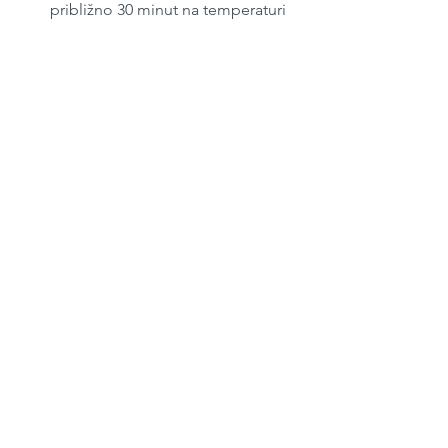
približno 30 minut na temperaturi 
210 - 220 stopinj Celzija.
Da dobimo nedeljsko kosilo, 
rebrca postrežemo s krompirjem 
in skledo sezonske solate.
Maj 2021
#86
Kosilo
See All
Recent Posts