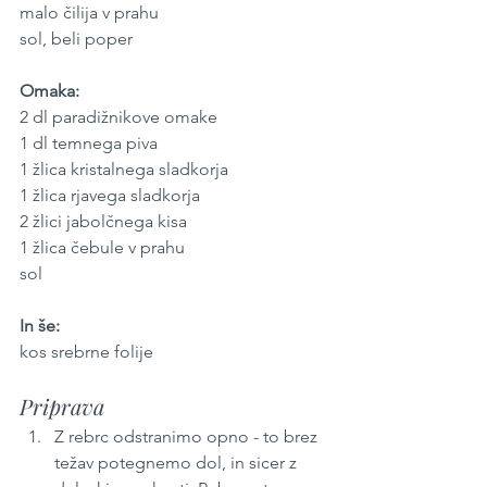
malo čilija v prahu
sol, beli poper
Omaka:
2 dl paradižnikove omake
1 dl temnega piva
1 žlica kristalnega sladkorja
1 žlica rjavega sladkorja
2 žlici jabolčnega kisa
1 žlica čebule v prahu
sol
In še:
kos srebrne folije
Priprava
Z rebrc odstranimo opno - to brez 
težav potegnemo dol, in sicer z 