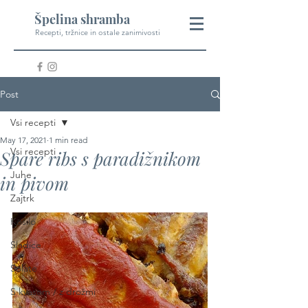
Špelina shramba
Recepti, tržnice in ostale zanimivosti
Post
Vsi recepti
May 17, 2021
1 min read
Vsi recepti
Spare ribs s paradižnikom
Juhe
in pivom
Zajtrk
Kosilo
Sladice
Solate
S kvasom / z drožmi