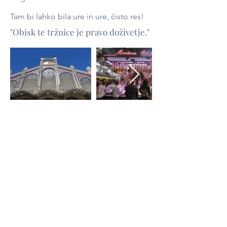
Tam bi lahko bila ure in ure, čisto res!
"Obisk te tržnice je pravo doživetje."
Vsak recept ima svojo
zgodbo ...
©Špelina shramba