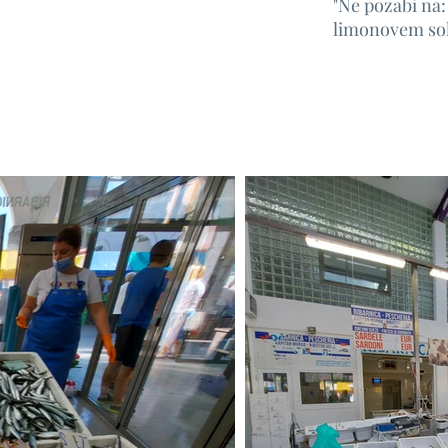
"Ne pozabi na: 
limonovem so