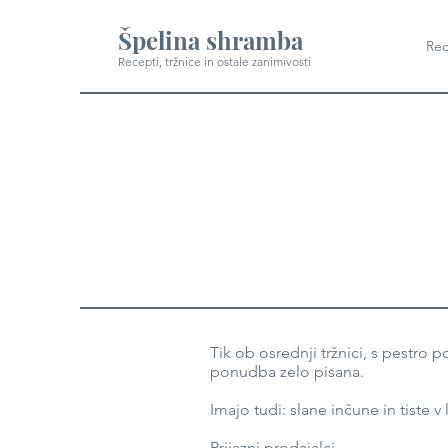
Špelina shramba
Rec
Recepti, tržnice in ostale zanimivosti
Tik ob osrednji tržnici, s pestro 
ponudba zelo pisana.
Imajo tudi: slane inčune in tiste
Prijazni prodajalci.