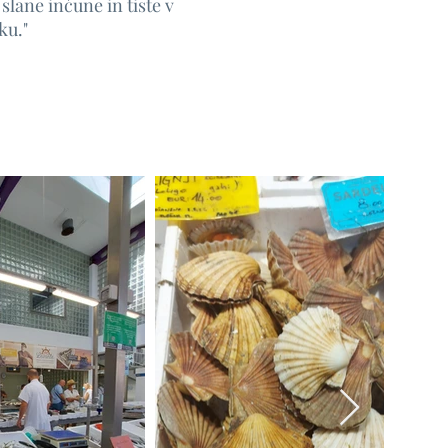
slane inčune in tiste v
ku."