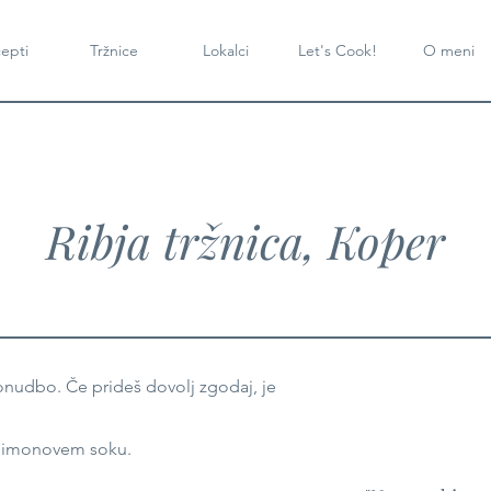
epti
Tržnice
Lokalci
Let's Cook!
O meni
Ribja tržnica, Koper
ponudbo. Če prideš dovolj zgodaj, je
 v limonovem soku.