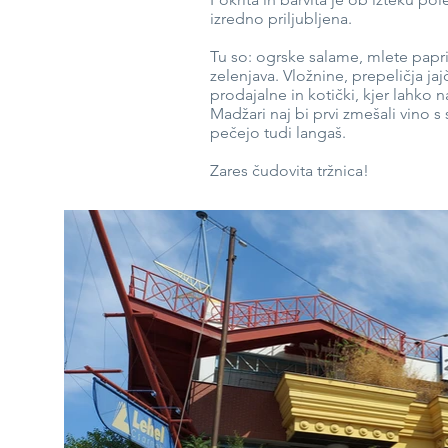
izredno priljubljena.
Tu so: ogrske salame, mlete papr
zelenjava. Vložnine, prepeličja ja
prodajalne in kotički, kjer lahko 
Madžari naj bi prvi zmešali vino s 
pečejo tudi langaš.
Zares čudovita tržnica!