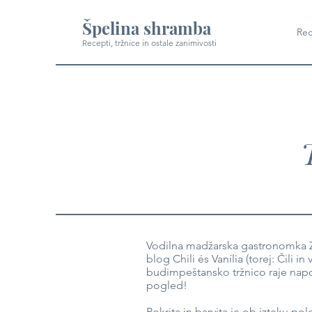
Špelina shramba
Rec
Recepti, tržnice in ostale zanimivosti
Vodilna madžarska gastronomka Z
blog Chili és Vanília (torej: Čili 
budimpeštansko tržnico raje napot
pogled!
Pokrita in barvita je ob izteku pol