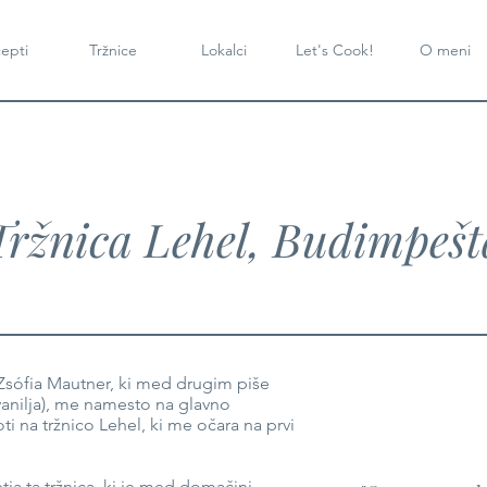
epti
Tržnice
Lokalci
Let's Cook!
O meni
Tržnica Lehel, Budimpešt
sófia Mautner, ki med drugim piše
in vanilja), me namesto na glavno
i na tržnico Lehel, ki me očara na prvi
etja ta tržnica, ki je med domačini