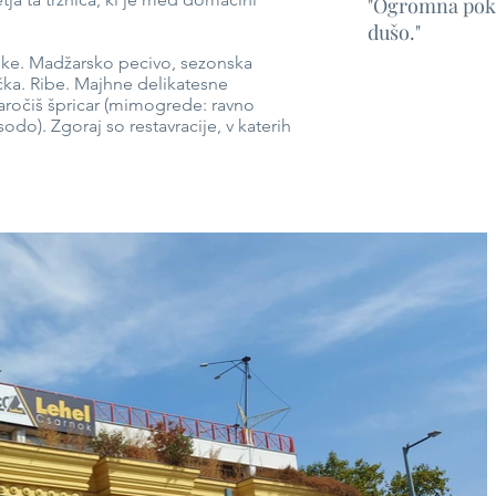
"Ogromna pokri
dušo."
ike. Madžarsko pecivo, sezonska
jčka. Ribe. Majhne delikatesne
naročiš špricar (mimogrede: ravno
sodo). Zgoraj so restavracije, v katerih