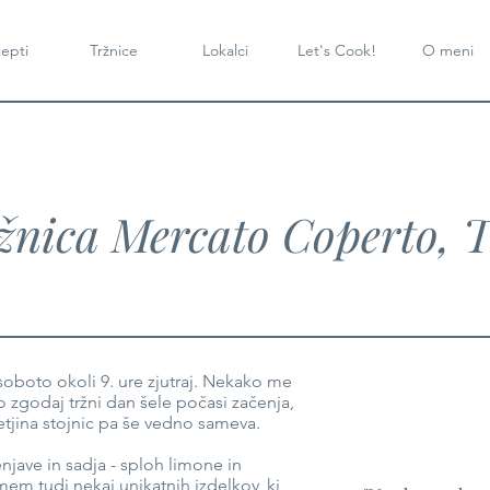
epti
Tržnice
Lokalci
Let's Cook!
O meni
žnica Mercato Coperto, T
 soboto okoli 9. ure zjutraj. Nekako me
 zgodaj tržni dan šele počasi začenja,
retjina stojnic pa še vedno sameva.
jave in sadja - sploh limone in
em tudi nekaj unikatnih izdelkov, ki