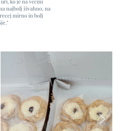
 uri, ko je na večini
ma najbolj živahno, na
precej mirno in bolj
je."