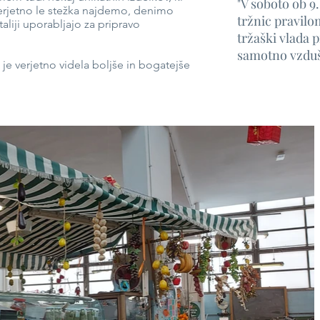
"V soboto ob 9.
verjetno le stežka najdemo, denimo
tržnic pravilo
aliji uporabljajo za pripravo
tržaški vlada 
samotno vzduš
i je verjetno videla boljše in bogatejše