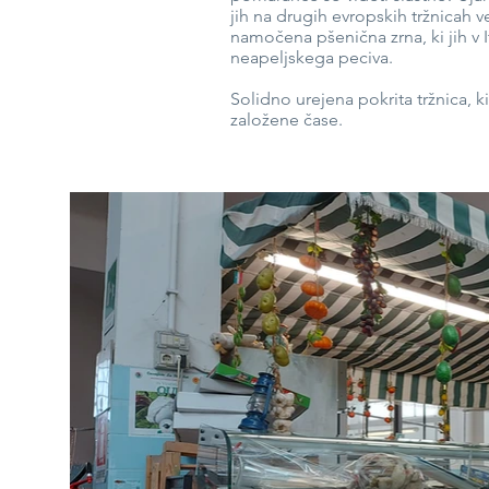
jih na drugih evropskih tržnicah 
namočena pšenična zrna, ki jih v It
neapeljskega peciva.
Solidno urejena pokrita tržnica, k
založene čase.