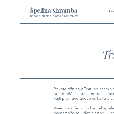
Špelina shramba
Rec
Recepti, tržnice in ostale zanimivosti
Tr
Pokrito tržnico v Trstu obiščem v
ne prepriča, ampak morda se tako
kajti pretirane gneče ni, kakšna t
Vseeno najdemo tu kar nekaj zelen
pomaranče so videti slastne! Ujam