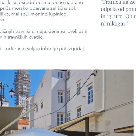
"Tržnica na Ze
olana, ki se osredotoča na ročno nabrano
epriča morsko obarvana zeliščna sol,
odprta od pone
iko, meliso, limonino lupinico,
in 13. uro. Ob 
co.
ni nikogar."
bližnjih travnikih: maja, denimo, prekrasni
h travniških cvetlic.
a. Tudi zanjo velja: dobro je priti zgodaj,