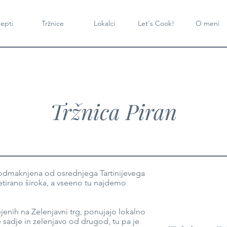
epti
Tržnice
Lokalci
Let's Cook!
O meni
Tržnica Piran
o odmaknjena od osrednjega Tartinijevega
etirano široka, a vseeno tu najdemo
jenih na Zelenjavni trg, ponujajo lokalno
 sadje in zelenjavo od drugod, tu pa je