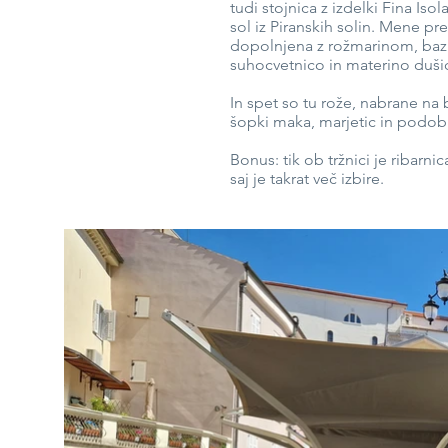
tudi stojnica z izdelki Fina Is
sol iz Piranskih solin. Mene pr
dopolnjena z rožmarinom, bazil
suhocvetnico in materino duši
In spet so tu rože, nabrane na 
šopki maka, marjetic in podobni
Bonus: tik ob tržnici je ribarnic
saj je takrat več izbire.