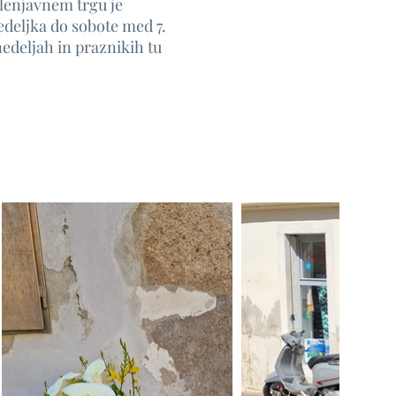
lenjavnem trgu je
deljka do sobote med 7.
nedeljah in praznikih tu