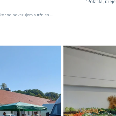
"Pokrita, urej
akor ne povezujem s tržnico ...