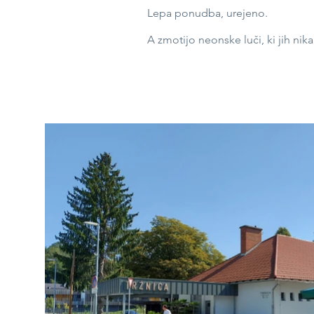
Lepa ponudba, urejeno.
A zmotijo neonske luči, ki jih nik