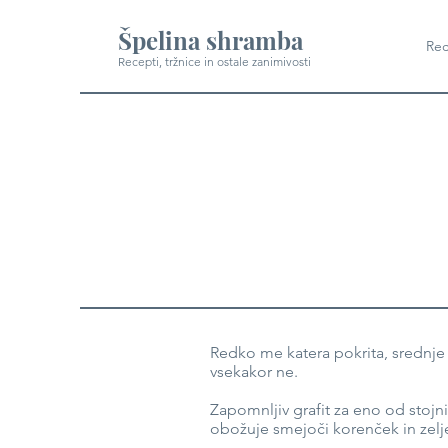
Špelina shramba
Rec
Recepti, tržnice in ostale zanimivosti
Redko me katera pokrita, srednje 
vsekakor ne.
Zapomnljiv grafit za eno od stoj
obožuje smejoči korenček in zelj