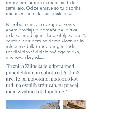
predvsem jagode in marelice te kar
zamikajo. Od zelenjave so tu paprika,
paradižnik in ostali sezonski okusi.
Na robu tržnice je nekaj kioskov: v
enem prodajajo domače pekovske
izdelke, med njimi slane kifeljčke po 25
centov, v drugem najdemo vložnine in
mlečne izdelke, med drugim tudi
značilni slovaški sir iz ovčjega mleka,
imenovan bryndza.
"Tržnica Žilinská je odprta med
ponedeljkom in soboto od 6. do 18.
ure. Je pa popoldne, podobno kot
tudi na ostalih tržnicah, tu precej
manj živahno kot dopoldne."