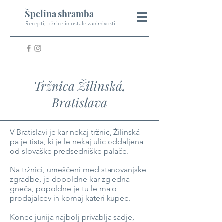
Špelina shramba
Recepti, tržnice in ostale zanimivosti
Tržnica Žilinská,
Bratislava
V Bratislavi je kar nekaj tržnic, Žilinská
pa je tista, ki je le nekaj ulic oddaljena
od slovaške predsedniške palače.
Na tržnici, umeščeni med stanovanjske
zgradbe, je dopoldne kar zgledna
gneča, popoldne je tu le malo
prodajalcev in komaj kateri kupec.
Konec junija najbolj privablja sadje,