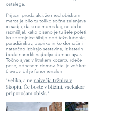
ostalega.
Prijazni prodajalci, že med obiskom
marca je bilo tu toliko sočne zelenjave
in sadja, da si ne moreš kaj, ne da bi
razmišljal, kako pisano je tu šele poleti,
ko se stojnice šibijo pod težo lubenic,
paradižnikov, paprike in ko domačini
natančno izbirajo sestavine, iz katerih
bodo naredili najboljši domači ajvar.
Točno ajvar, v litrskem kozarcu rdeče
pese, odnesem domov. Stal je več kot
6 evrov, bil je fenomenalen!
"Velika, a ne
največja tržnica v
Skopju
. Če boste v bližini, vsekakor
priporočam obisk. "