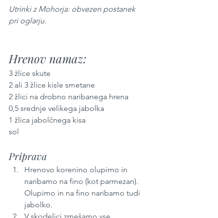
Utrinki z Mohorja: obvezen postanek 
pri oglarju. 
Hrenov namaz:
3 žlice skute
2 ali 3 žlice kisle smetane
2 žlici na drobno naribanega hrena
0,5 srednje velikega jabolka 
1 žlica jabolčnega kisa
sol
Priprava
Hrenovo korenino olupimo in 
naribamo na fino (kot parmezan). 
Olupimo in na fino naribamo tudi 
jabolko.
V skodelici zmešamo vse 