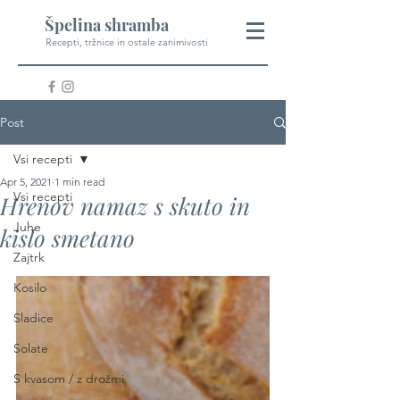
Špelina shramba
Recepti, tržnice in ostale zanimivosti
Post
Vsi recepti
Apr 5, 2021
1 min read
Vsi recepti
Hrenov namaz s skuto in
Juhe
kislo smetano
Zajtrk
Kosilo
Sladice
Solate
S kvasom / z drožmi