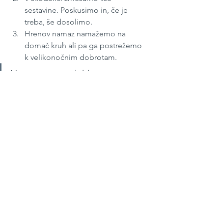
sestavine. Poskusimo in, če je 
treba, še dosolimo.
Hrenov namaz namažemo na 
domač kruh ali pa ga postrežemo 
k velikonočnim dobrotam.
Hrenov namaz lahko 
pripravimo dan prej - shranimo 
ga v posodico, jo pokrijemo s 
pokrovom in spravimo v 
hladilnik. 
April 2021
#36
Zajtrk