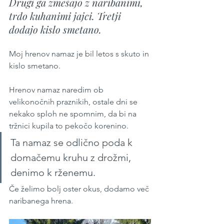
Drugi ga zmešajo z naribanimi, 
trdo kuhanimi jajci. Tretji 
dodajo kislo smetano. 
Moj hrenov namaz je bil letos s skuto in 
kislo smetano.
Hrenov namaz naredim ob 
velikonočnih praznikih, ostale dni se 
nekako sploh ne spomnim, da bi na 
tržnici kupila to pekočo korenino.
Ta namaz se odlično poda k 
domačemu kruhu z drožmi, 
denimo k rženemu.
Če želimo bolj oster okus, dodamo več 
naribanega hrena.