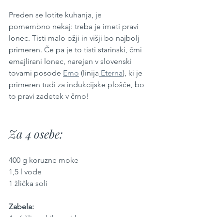
Preden se lotite kuhanja, je 
pomembno nekaj: treba je imeti pravi 
lonec. Tisti malo ožji in višji bo najbolj 
primeren. Če pa je to tisti starinski, črni 
emajlirani lonec, narejen v slovenski 
tovarni posode 
Emo
 (linija
 Eterna
), ki je 
primeren tudi za indukcijske plošče, bo 
to pravi zadetek v črno! 
Za 4 osebe:
400 g koruzne moke
1,5 l vode
1 žlička soli
Zabela: