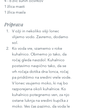
4 - 6 žlic suhih ocvirkov
1 žlica masti
1 žlica masla
Priprava
V ožji in nekoliko višji lonec 
vlijemo vodo. Zavremo, dodamo 
sol.
Ko voda vre, vzamemo v roke 
kuhalnico. Obrnemo jo tako, da 
ročaj gleda navzdol. Kuhalnico 
postavimo navpično tako, da se 
vrh ročaja dotika dna lonca, ročaj 
pa pridržimo na sredini vrele vode. 
V lonec vsujemo moko, ki naj bo 
razporejena okoli kuhalnice. Ko 
kuhalnico potegnemo ven, za njo 
ostane luknja na sredini kupčka z 
moko. Ves čas pazimo, da voda le 