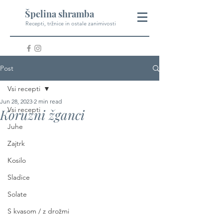
Špelina shramba
Recepti, tržnice in ostale zanimivosti
Post
Vsi recepti
Jun 28, 2023
2 min read
Vsi recepti
Koruzni žganci
Juhe
Zajtrk
Kosilo
Sladice
Solate
S kvasom / z drožmi