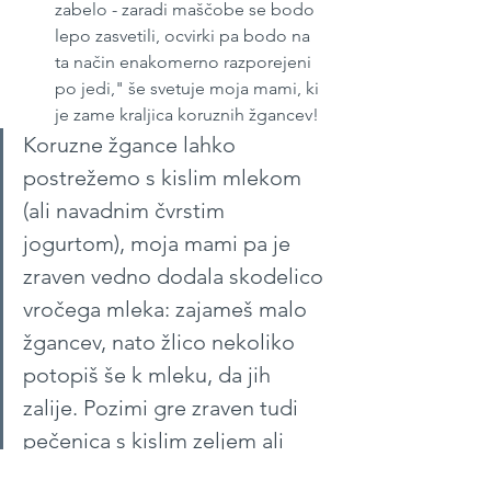
zabelo - zaradi maščobe se bodo 
lepo zasvetili, ocvirki pa bodo na 
ta način enakomerno razporejeni 
po jedi," še svetuje moja mami, ki 
je zame kraljica koruznih žgancev!
Koruzne žgance lahko 
postrežemo s kislim mlekom 
(ali navadnim čvrstim 
jogurtom), moja mami pa je 
zraven vedno dodala skodelico 
vročega mleka: zajameš malo 
žgancev, nato žlico nekoliko 
potopiš še k mleku, da jih 
zalije. Pozimi gre zraven tudi 
pečenica s kislim zeljem ali 
repo.