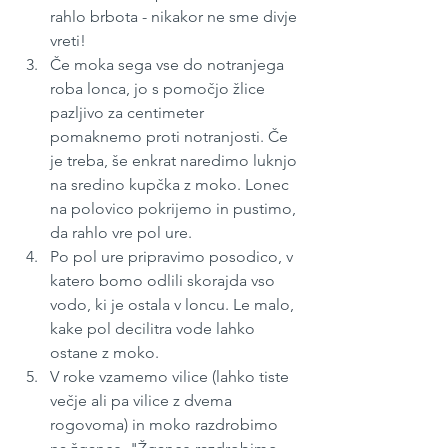
rahlo brbota - nikakor ne sme divje 
vreti!
Če moka sega vse do notranjega 
roba lonca, jo s pomočjo žlice 
pazljivo za centimeter 
pomaknemo proti notranjosti. Če 
je treba, še enkrat naredimo luknjo 
na sredino kupčka z moko. Lonec 
na polovico pokrijemo in pustimo, 
da rahlo vre pol ure.
Po pol ure pripravimo posodico, v 
katero bomo odlili skorajda vso 
vodo, ki je ostala v loncu. Le malo, 
kake pol decilitra vode lahko 
ostane z moko. 
V roke vzamemo vilice (lahko tiste 
večje ali pa vilice z dvema 
rogovoma) in moko razdrobimo 