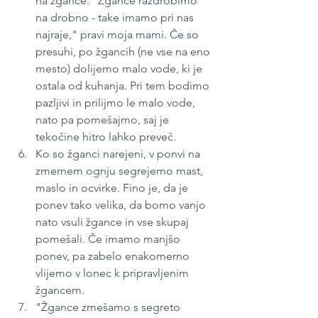
na žgance. "Žgance razdrobimo 
na drobno - take imamo pri nas 
najraje," pravi moja mami. Če so 
presuhi, po žgancih (ne vse na eno 
mesto) dolijemo malo vode, ki je 
ostala od kuhanja. Pri tem bodimo 
pazljivi in prilijmo le malo vode, 
nato pa pomešajmo, saj je 
tekočine hitro lahko preveč. 
Ko so žganci narejeni, v ponvi na 
zmernem ognju segrejemo mast, 
maslo in ocvirke. Fino je, da je 
ponev tako velika, da bomo vanjo 
nato vsuli žgance in vse skupaj 
pomešali. Če imamo manjšo 
ponev, pa zabelo enakomerno 
vlijemo v lonec k pripravljenim 
žgancem.
"Žgance zmešamo s segreto 