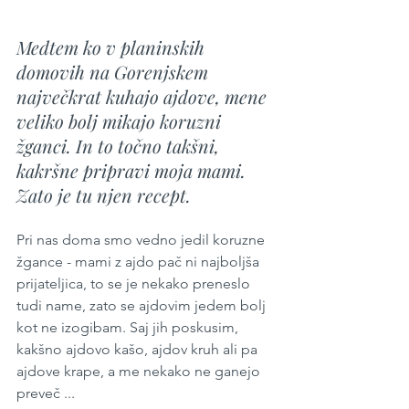
Medtem ko v planinskih 
domovih na Gorenjskem 
največkrat kuhajo ajdove, mene 
veliko bolj mikajo koruzni 
žganci. In to točno takšni, 
kakršne pripravi moja mami. 
Zato je tu njen recept.
Pri nas doma smo vedno jedil koruzne 
žgance - mami z ajdo pač ni najboljša 
prijateljica, to se je nekako preneslo 
tudi name, zato se ajdovim jedem bolj 
kot ne izogibam. Saj jih poskusim, 
kakšno ajdovo kašo, ajdov kruh ali pa 
ajdove krape, a me nekako ne ganejo 
preveč ...