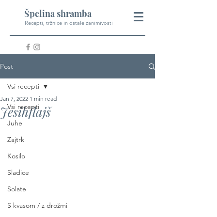
Špelina shramba
Recepti, tržnice in ostale zanimivosti
Post
Vsi recepti
Jan 7, 2022
1 min read
Vsi recepti
Jesihflajš
Juhe
Zajtrk
Kosilo
Sladice
Solate
S kvasom / z drožmi