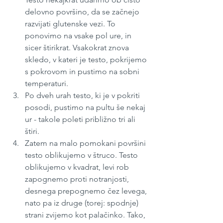
delovno površino, da se začnejo 
razvijati glutenske vezi. To 
ponovimo na vsake pol ure, in 
sicer štirikrat. Vsakokrat znova 
skledo, v kateri je testo, pokrijemo 
s pokrovom in pustimo na sobni 
temperaturi.
Po dveh urah testo, ki je v pokriti 
posodi, pustimo na pultu še nekaj 
ur - takole poleti približno tri ali 
štiri.
Zatem na malo pomokani površini 
testo oblikujemo v štruco. Testo 
oblikujemo v kvadrat, levi rob 
zapognemo proti notranjosti, 
desnega prepognemo čez levega, 
nato pa iz druge (torej: spodnje) 
strani zvijemo kot palačinko. Tako, 