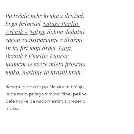
Po tečaju peke kruha z drožmi, 
ki ga pripravi 
Nataša Pavlin 
Arčnik - Natya
, dobim dodatni 
zagon za ustvarjanje z drožmi. 
In ko pri moji dragi 
Janji 
Bernik s Kmetije Punčar
ujamem še sveže mleto proseno 
moko, nastane ta krasni kruh.
Recept je povzet po Natyinem tečaju, 
le da malo prilagodim količine, petino 
bele moke pa nadomestim s proseno 
moko.