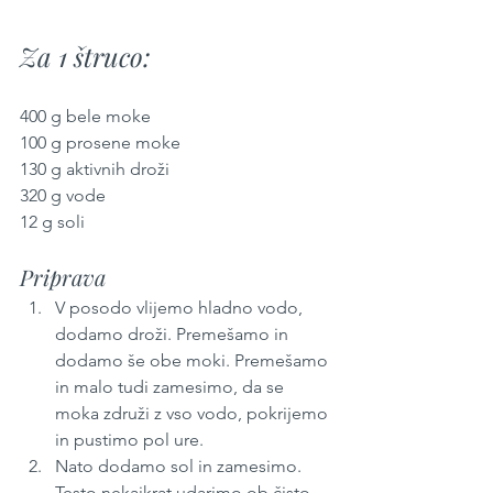
Za 1 štruco:
400 g bele moke
100 g prosene moke
130 g aktivnih droži
320 g vode
12 g soli
Priprava
V posodo vlijemo hladno vodo, 
dodamo droži. Premešamo in 
dodamo še obe moki. Premešamo 
in malo tudi zamesimo, da se 
moka združi z vso vodo, pokrijemo 
in pustimo pol ure.
Nato dodamo sol in zamesimo. 
Testo nekajkrat udarimo ob čisto 