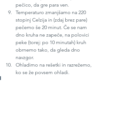
pečico, da gre para ven. 
Temperaturo zmanjšamo na 220 
stopinj Celzija in (zdaj brez pare) 
pečemo še 20 minut. Če se nam 
dno kruha ne zapeče, na polovici 
peke (torej: po 10 minutah) kruh 
obrnemo tako, da gleda dno 
navzgor. 
Ohladimo na rešetki in razrežemo, 
ko se že povsem ohladi.
Kako v pečici ustvarimo paro? 
Najlažje je tako, da ko v pečico 
dodamo kruh, hkrati vanjo 
položimo 3 ali 4 kocke ledu. 
Junij 2023