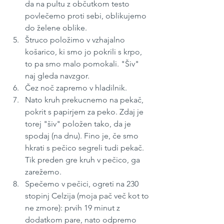
da na pultu z občutkom testo 
povlečemo proti sebi, oblikujemo 
do želene oblike. 
Štruco položimo v vzhajalno 
košarico, ki smo jo pokrili s krpo, 
to pa smo malo pomokali. "Šiv" 
naj gleda navzgor. 
Čez noč zapremo v hladilnik.
Nato kruh prekucnemo na pekač, 
pokrit s papirjem za peko. Zdaj je 
torej "šiv" položen tako, da je 
spodaj (na dnu). Fino je, če smo 
hkrati s pečico segreli tudi pekač. 
Tik preden gre kruh v pečico, ga 
zarežemo.
Spečemo v pečici, ogreti na 230 
stopinj Celzija (moja pač več kot to 
ne zmore): prvih 19 minut z 
dodatkom pare, nato odpremo 