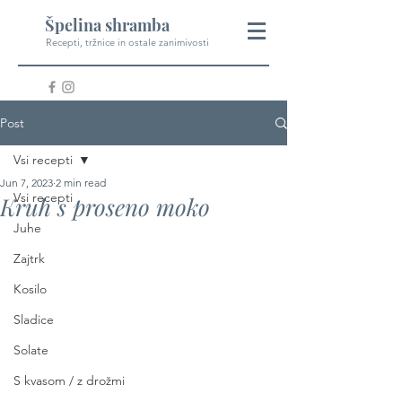
Špelina shramba
Recepti, tržnice in ostale zanimivosti
Post
Vsi recepti
Jun 7, 2023
2 min read
Vsi recepti
Kruh s proseno moko
Juhe
Zajtrk
Kosilo
Sladice
Solate
S kvasom / z drožmi