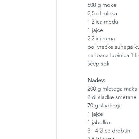
500 g moke
2,5 dl mleka
1 žlica medu
1 jajce
2 žlici ruma
pol vrečke suhega k
naribana lupinica 1 
ščep soli
Nadev:
200 g mletega maka
2 dl sladke smetane
70 g sladkorja
1 jajce
1 jabolko
3 - 4 žlice drobtin
2 žlici ruma