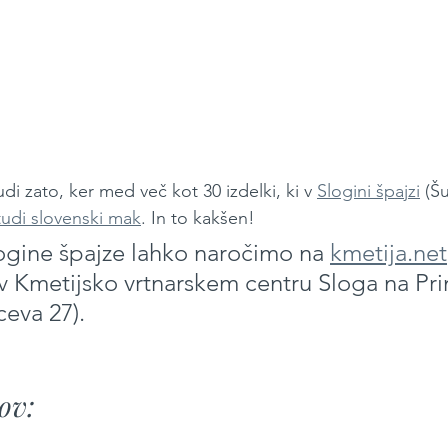
i zato, ker med več kot 30 izdelki, ki v 
Slogini špajzi
 (Š
tudi slovenski mak
. In to kakšen!
ogine špajze lahko naročimo na 
kmetija.net
 Kmetijsko vrtnarskem centru Sloga na Pr
ceva 27).
ov: