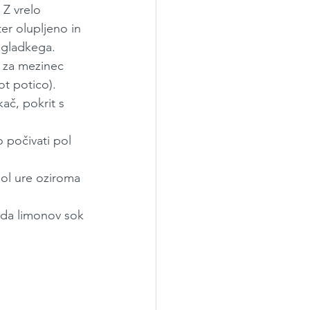
Z vrelo 
r olupljeno in 
 gladkega.
 za mezinec 
t potico). 
ač, pokrit s 
 počivati pol 
pol ure oziroma 
 da limonov sok 