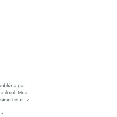
ribližno pet 
dali sol. Med 
imo testo - z 
te.