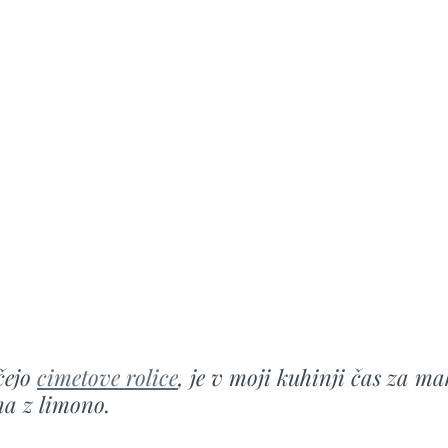
ejo 
cimetove rolice
, je v moji kuhinji čas za m
na z limono.