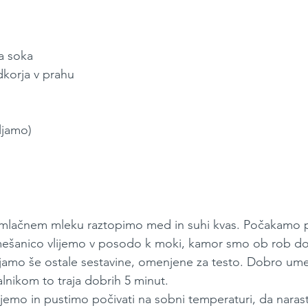
ga soka
adkorja v prahu 
ljamo)
v mlačnem mleku raztopimo med in suhi kvas. Počakamo p
mešanico vlijemo v posodo k moki, kamor smo ob rob do
mo še ostale sestavine, omenjene za testo. Dobro umes
lnikom to traja dobrih 5 minut.
jemo in pustimo počivati na sobni temperaturi, da naras