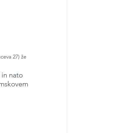
uceva 27) že 
 in nato 
imskovem 