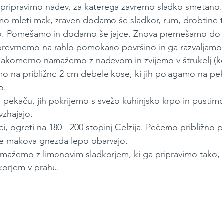
, pripravimo nadev, za katerega zavremo sladko smetano. 
mo mleti mak, zraven dodamo še sladkor, rum, drobtine te
ko. Pomešamo in dodamo še jajce. Znova premešamo do
prevrnemo na rahlo pomokano površino in ga razvaljamo
akomerno namažemo z nadevom in zvijemo v štrukelj (ko
mo na približno 2 cm debele kose, ki jih polagamo na pek
o. 
a pekaču, jih pokrijemo s svežo kuhinjsko krpo in pustimo
vzhajajo.
, ogreti na 180 - 200 stopinj Celzija. Pečemo približno 
 se makova gnezda lepo obarvajo.
mažemo z limonovim sladkorjem, ki ga pripravimo tako,
orjem v prahu.