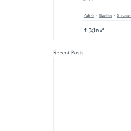
Zajtrk
Sladice
S kvaso
Recent Posts