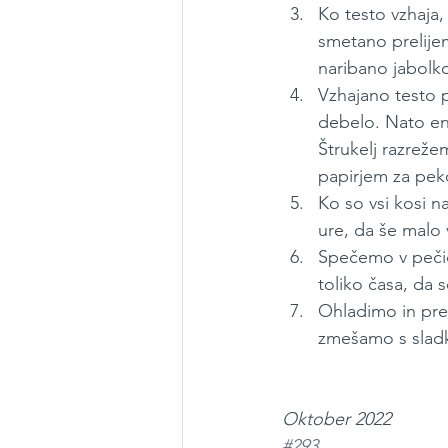
Ko testo vzhaja
smetano prelije
naribano jabol
Vzhajano testo 
debelo. Nato en
Štrukelj razreže
papirjem za pek
Ko so vsi kosi n
ure, da še malo 
Spečemo v pečici
toliko časa, da
Ohladimo in pre
zmešamo s sladk
Oktober 2022 
#293