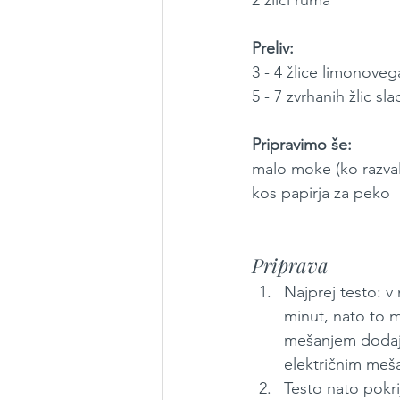
Preliv:
3 - 4 žlice limonove
5 - 7 zvrhanih žlic sl
Pripravimo še:
malo moke (ko razva
kos papirja za peko
Priprava
Najprej testo: 
minut, nato to 
mešanjem dodaja
električnim meša
Testo nato pokri