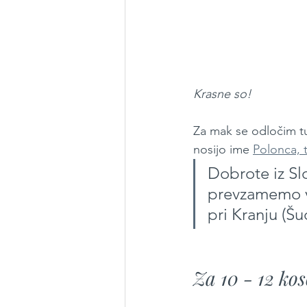
Krasne so!
Za mak se odločim tud
nosijo ime 
Polonca, 
Dobrote iz Sl
prevzamemo v
pri Kranju (Šu
Za 10 - 12 kos