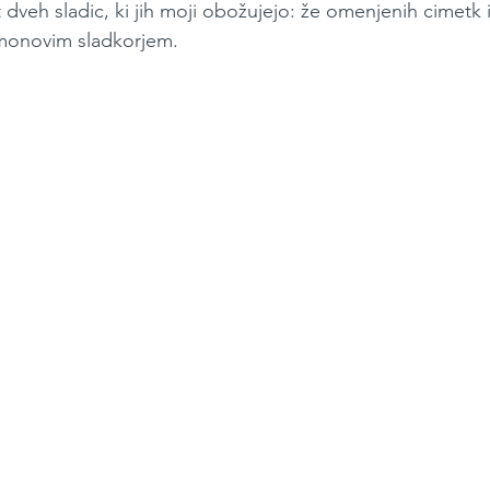
 dveh sladic, ki jih moji obožujejo: že omenjenih cimetk
limonovim sladkorjem.