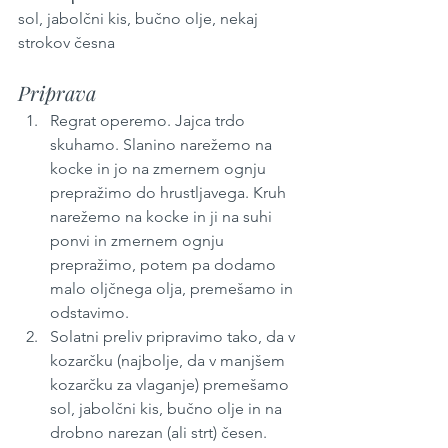
sol, jabolčni kis, bučno olje, nekaj 
strokov česna
Priprava
Regrat operemo. Jajca trdo 
skuhamo. Slanino narežemo na 
kocke in jo na zmernem ognju 
prepražimo do hrustljavega. Kruh 
narežemo na kocke in ji na suhi 
ponvi in zmernem ognju 
prepražimo, potem pa dodamo 
malo oljčnega olja, premešamo in 
odstavimo.
Solatni preliv pripravimo tako, da v 
kozarčku (najbolje, da v manjšem 
kozarčku za vlaganje) premešamo 
sol, jabolčni kis, bučno olje in na 
drobno narezan (ali strt) česen.