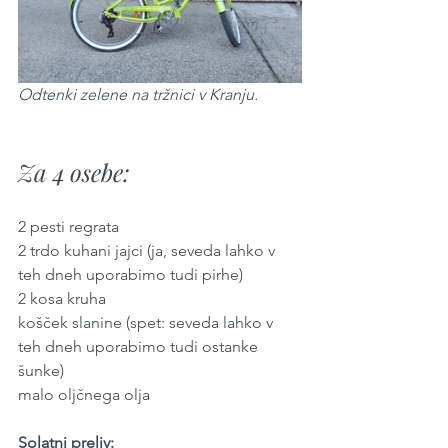
Odtenki zelene na tržnici v Kranju.
Za 4 osebe:
2 pesti regrata
2 trdo kuhani jajci (ja, seveda lahko v 
teh dneh uporabimo tudi pirhe)
2 kosa kruha
košček slanine (spet: seveda lahko v 
teh dneh uporabimo tudi ostanke 
šunke)
malo oljčnega olja
Solatni preliv: