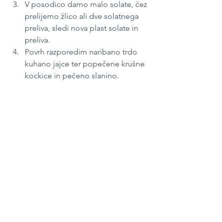
V posodico damo malo solate, čez 
prelijemo žlico ali dve solatnega 
preliva, sledi nova plast solate in 
preliva.
Povrh razporedim naribano trdo 
kuhano jajce ter popečene krušne 
kockice in pečeno slanino.
Marec 2021
#20
Solate
See All
Recent Posts