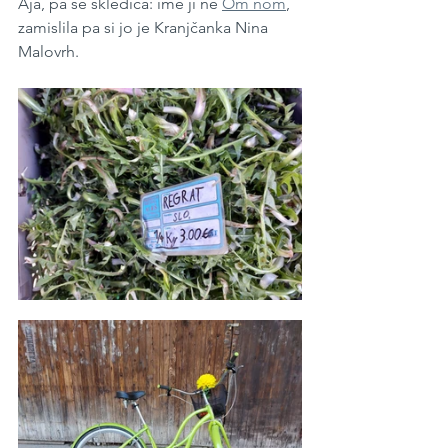
Aja, pa še skledica: ime ji ne 
Om nom
, 
zamislila pa si jo je Kranjčanka Nina 
Malovrh. 