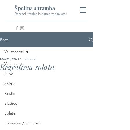
Špelina shramba
Recepti, tržnice in ostale zanimivosti
Post
Vsi recepti
Mar 29, 2021
1 min read
Vsi recepti
Regratova solata
Juhe
Zajtrk
Kosilo
Sladice
Solate
S kvasom / z drožmi