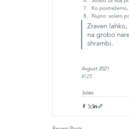
Solato za vsaj p
Ko postrežemo, č
Nujno: solato p
Zraven lahko,
na grobo nare
shrambi.
Avgust 2021
#125
Solate
Recent Posts