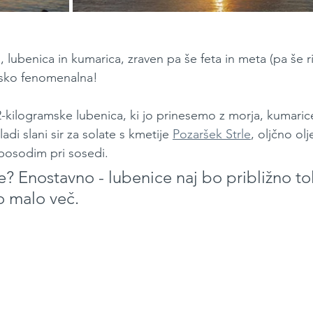
 lubenica in kumarica, zraven pa še feta in meta (pa še 
nsko fenomenalna!
2-kilogramske lubenica, ki jo prinesemo z morja, kumarice
ladi slani sir za solate s kmetije 
Pozaršek Strle
, oljčno ol
sposodim pri sosedi.
e? Enostavno - lubenice naj bo približno tol
o malo več.