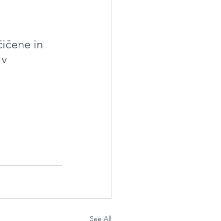
ičene in 
v 
See All