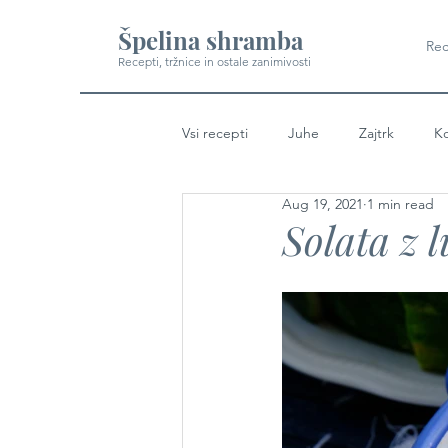
Špelina shramba
Rec
Recepti, tržnice in ostale zanimivosti
Vsi recepti
Juhe
Zajtrk
Ko
Aug 19, 2021
1 min read
Solata z 