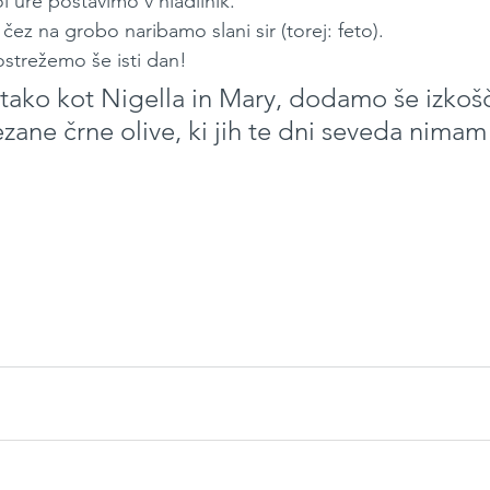
ol ure postavimo v hladilnik.
ez na grobo naribamo slani sir (torej: feto).
ostrežemo še isti dan!
 tako kot Nigella in Mary, dodamo še izkošč
zane črne olive, ki jih te dni seveda nimam 