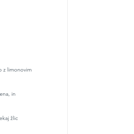
mo z limonovim 
na, in 
aj žlic 