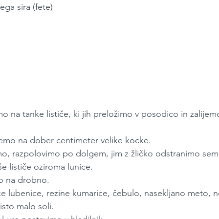
ga sira (fete)
 na tanke lističe, ki jih preložimo v posodico in zalije
emo na dober centimeter velike kocke.
o, razpolovimo po dolgem, jim z žličko odstranimo seme
e lističe oziroma lunice.
o na drobno.
lubenice, rezine kumarice, čebulo, nasekljano meto, nek
isto malo soli.