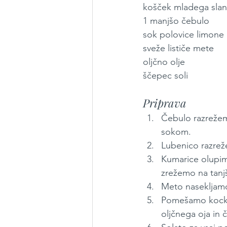
košček mladega slane
1 manjšo čebulo
sok polovice limone
sveže lističe mete
oljčno olje
ščepec soli
Priprava
Čebulo razrežemo
sokom. 
Lubenico razrež
Kumarice olupim
zrežemo na tanjš
Meto nasekljam
Pomešamo kocke 
oljčnega oja in č