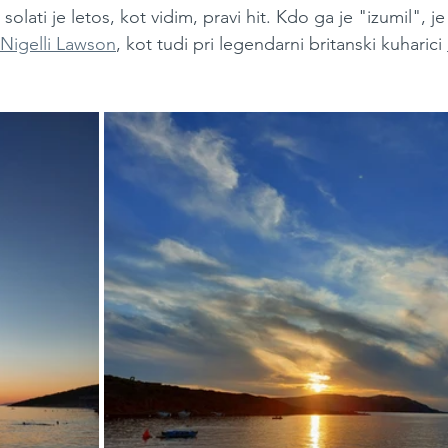
olati je letos, kot vidim, pravi hit. Kdo ga je "izumil", je 
Nigelli Lawson
, kot tudi pri legendarni britanski kuharici 