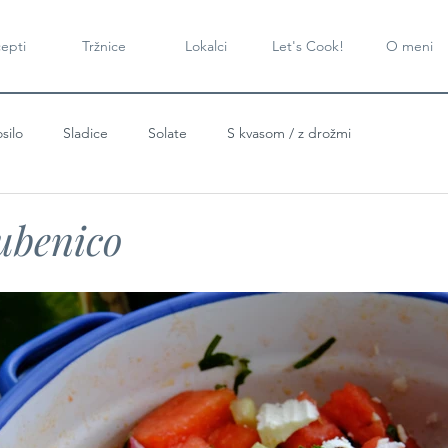
epti
Tržnice
Lokalci
Let's Cook!
O meni
silo
Sladice
Solate
S kvasom / z drožmi
lubenico