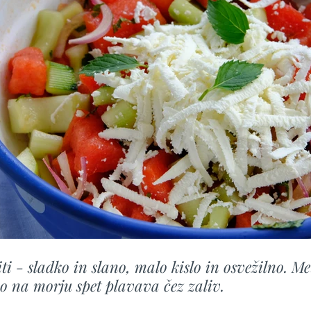
ti - sladko in slano, malo kislo in osvežilno. Me
ko na morju spet plavava čez zaliv. 