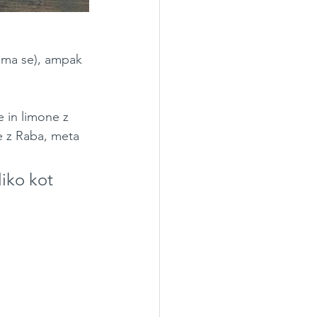
rima se), ampak 
 in limone z 
je z Raba, meta 
iko kot 