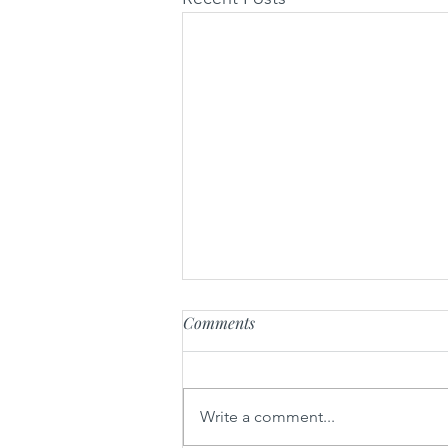
Comments
Write a comment...
Topel fižol s čebulo