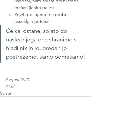
uspešni, nam solate niti ni treba 
mešati (lahko pa jo).
Povrh posujemo na grobo 
nasekljan peteršilj.
Če kaj ostane, solato do 
naslednjega dne shranimo v 
hladilnik in jo, preden jo 
postrežemo, samo pomešamo!
Avgust 2021
#132
Solate
See All
Recent Posts