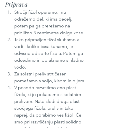
Priprava
Stročji fižol operemo, mu 
odrežemo del, ki ima pecelj, 
potem pa ga prerežemo na 
približno 3 centimetre dolge kose.
Tako pripravljen fižol skuhamo v 
vodi - koliko časa kuhamo, je 
odvisno od sorte fižola. Potem ga 
odcedimo in oplaknemo s hladno 
vodo.
Za solatni preliv strt česen 
pomešamo s soljo, kisom in oljem.
V posodo razvrstimo eno plast 
fižola, ki jo pokapamo s solatnim 
prelivom. Nato sledi druga plast 
stročjega fižola, preliv in tako 
naprej, da porabimo ves fižol. Če 
smo pri razvrščanju plasti solidno 