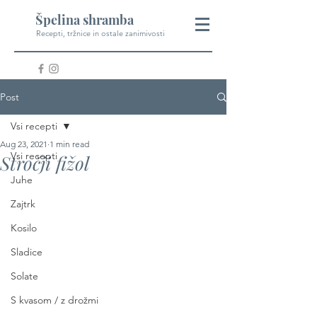
Špelina shramba
Recepti, tržnice in ostale zanimivosti
Post
Vsi recepti
Aug 23, 2021
1 min read
Vsi recepti
Stročji fižol
Juhe
Zajtrk
Kosilo
Sladice
Solate
S kvasom / z drožmi