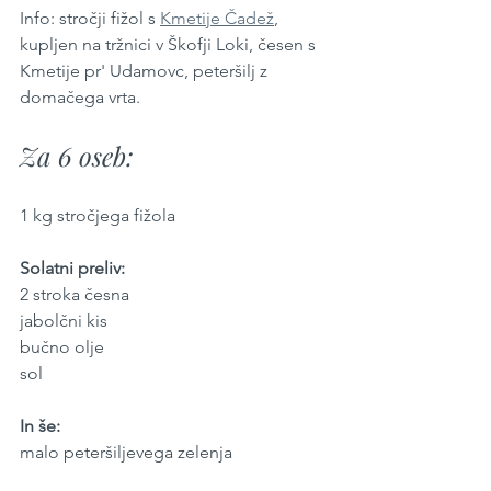
Info: stročji fižol s 
Kmetije Čadež
, 
kupljen na tržnici v Škofji Loki, česen s 
Kmetije pr' Udamovc, peteršilj z 
domačega vrta.
Za 6 oseb:
1 kg stročjega fižola
Solatni preliv:
2 stroka česna
jabolčni kis
bučno olje
sol
In še:
malo peteršiljevega zelenja