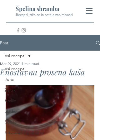
Špelina shramba
Recepti, tržnice in ostale zanimivosti
Post
Vsi recepti
Mar 29, 2021
1 min read
Vsi recepti
Enostavna prosena kaša
Juhe
Zajtrk
Kosilo
Sladice
Solate
S kvasom / z drožmi