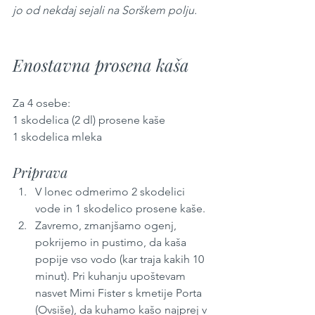
jo od nekdaj sejali na Sorškem polju.
Enostavna prosena kaša
Za 4 osebe:
1 skodelica (2 dl) prosene kaše
1 skodelica mleka
Priprava
V lonec odmerimo 2 skodelici 
vode in 1 skodelico prosene kaše. 
Zavremo, zmanjšamo ogenj, 
pokrijemo in pustimo, da kaša 
popije vso vodo (kar traja kakih 10 
minut). Pri kuhanju upoštevam 
nasvet Mimi Fister s kmetije Porta 
(Ovsiše), da kuhamo kašo najprej v 