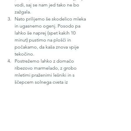
vodi, saj se nam jed tako ne bo 
zažgala.
Nato prilijemo še skodelico mleka 
in ugasnemo ogenj. Posodo pa 
lahko še naprej (spet kakih 10 
minut) pustimo na plošči in 
počakamo, da kaša znova vpije 
tekočino.
Postrežemo lahko z domačo 
ribezovo marmelado, z grobo 
mletimi praženimi lešniki in s 
ščepcem solnega cveta iz 
Piranskih solin.
Marec 2021
#6
Zajtrk