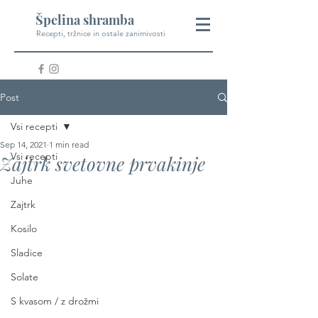
Špelina shramba
Recepti, tržnice in ostale zanimivosti
Post
Vsi recepti
Sep 14, 2021
1 min read
Vsi recepti
Zajtrk svetovne prvakinje
Juhe
Zajtrk
Kosilo
Sladice
Solate
S kvasom / z drožmi