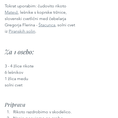
Tokrat uporabim: čudovito rikoto 
Matevž
, lešnike s koprske tržnice, 
slovenski cvetlični med čebelarja 
Gregorja Flerina - 
Štacunca
, solni cvet 
iz 
Piranskih solin
. 
Za 1 osebo:
3 - 4 žlice rikote
6 lešnikov
1 žlica medu
solni cvet
Priprava
Rikoto razdrobimo v skodelico.