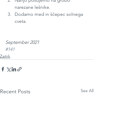
Nanjo posujemo na grobo 
narezane lešnike.
Dodamo med in ščepec solnega 
cveta.
September 2021
#141
Zajtrk
See All
Recent Posts