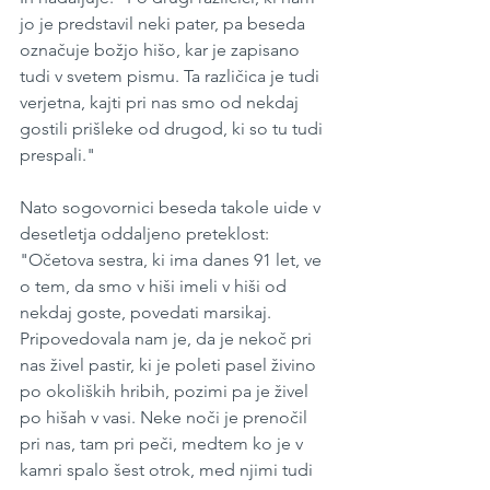
jo je predstavil neki pater, pa beseda 
označuje božjo hišo, kar je zapisano 
tudi v svetem pismu. Ta različica je tudi 
verjetna, kajti pri nas smo od nekdaj 
gostili prišleke od drugod, ki so tu tudi 
prespali."
Nato sogovornici beseda takole uide v 
desetletja oddaljeno preteklost: 
"Očetova sestra, ki ima danes 91 let, ve 
o tem, da smo v hiši imeli v hiši od 
nekdaj goste, povedati marsikaj. 
Pripovedovala nam je, da je nekoč pri 
nas živel pastir, ki je poleti pasel živino 
po okoliških hribih, pozimi pa je živel 
po hišah v vasi. Neke noči je prenočil 
pri nas, tam pri peči, medtem ko je v 
kamri spalo šest otrok, med njimi tudi 