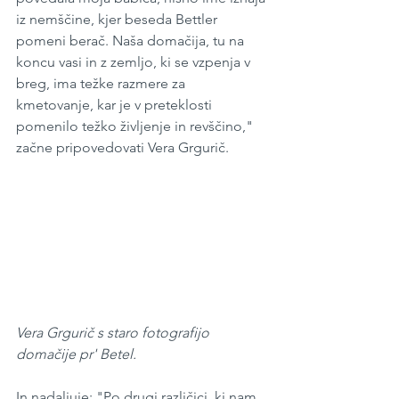
iz nemščine, kjer beseda Bettler 
pomeni berač. Naša domačija, tu na 
koncu vasi in z zemljo, ki se vzpenja v 
breg, ima težke razmere za 
kmetovanje, kar je v preteklosti 
pomenilo težko življenje in revščino," 
začne pripovedovati Vera Grgurič.
Vera Grgurič s staro fotografijo 
domačije pr' Betel. 
In nadaljuje: "Po drugi različici, ki nam 