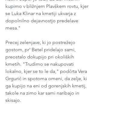
kupimo v bližnjem Plavškem rovtu, kjer 
se Luka Klinar na kmetiji ukvarja z 
dopolnilno dejavnostjo predelave 
mesa."
Precej zelenjave, ki jo postrežejo 
gostom, pr' Betel pridelajo sami, 
preostalo dokupijo pri okoliških 
kmetih. "Trudimo se nakupovati 
lokalno, kjer se to le da," podčrta Vera 
Grgurič in spotoma omeni, da zelje, ki 
ga kupijo na eni od gorenjskih kmetij, 
takole na zimo kar sami naribajo in 
skisajo.