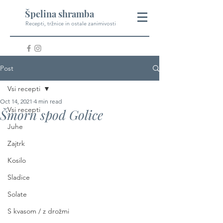
Špelina shramba
Recepti, tržnice in ostale zanimivosti
Post
Vsi recepti
Oct 14, 2021
4 min read
Vsi recepti
Šmorn spod Golice
Juhe
Zajtrk
Kosilo
Sladice
Solate
S kvasom / z drožmi