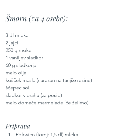
Šmorn (za 4 osebe):
3 dl mleka
2 jajci
250 g moke
1 vaniljev sladkor
60 g sladkorja
malo olja 
košček masla (narezan na tanjše rezine)
ščepec soli
sladkor v prahu (za posip)
malo domače marmelade (če želimo)
Priprava
Polovico (torej: 1,5 dl) mleka 