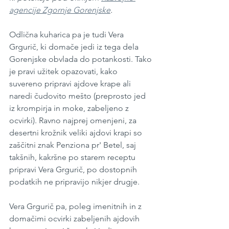
agencije Zgornje Gorenjske
.
Odlična kuharica pa je tudi Vera 
Grgurič, ki domače jedi iz tega dela 
Gorenjske obvlada do potankosti. Tako 
je pravi užitek opazovati, kako 
suvereno pripravi ajdove krape ali 
naredi čudovito mešto (preprosto jed 
iz krompirja in moke, zabeljeno z 
ocvirki). Ravno najprej omenjeni, za 
desertni krožnik veliki ajdovi krapi so 
zaščitni znak Penziona pr' Betel, saj 
takšnih, kakršne po starem receptu 
pripravi Vera Grgurič, po dostopnih 
podatkih ne pripravijo nikjer drugje. 
Vera Grgurič pa, poleg imenitnih in z 
domačimi ocvirki zabeljenih ajdovih 