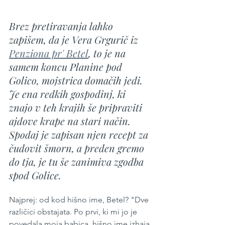
Brez pretiravanja lahko 
zapišem, da je Vera Grgurič iz 
Penziona pr' Betel
, to je na 
samem koncu Planine pod 
Golico, mojstrica domačih jedi. 
Je ena redkih gospodinj, ki 
znajo v teh krajih še pripraviti 
ajdove krape na stari način. 
Spodaj je zapisan njen recept za 
čudovit šmorn, a preden gremo 
do tja, je tu še zanimiva zgodba 
spod Golice.
Najprej: od kod hišno ime, Betel? "Dve 
različici obstajata. Po prvi, ki mi jo je 
povedala moja babica, hišno ime izhaja 