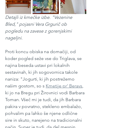
Detajli iz kmečke izbe. "Vezenine 
Bled," pojasni Vera Grgurič ob 
pogledu na zavese z gorenjskimi 
nageljni. 
Proti koncu obiska na domačiji, od 
koder pogled seže vse do Triglava, se 
najina beseda ustavi pri lokalnih 
sestavinah, ki jih sogovornica takole 
naniza: "Jogurti, ki jih postrežemo 
našim gostom, so s 
Kmetije pr' Beravs
, 
ki jo na Bregu pri Žirovnici vodi Barbara 
Toman. Všeč mi je tudi, da jih Barbara 
pakira v povratno, stekleno embalažo, 
pohvalim pa lahko še njene odlične 
sire in skuto, narejeno na tradicionalni 
način. Super je tudi, da del mesnin 