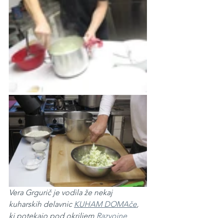
Vera Grgurič je vodila že nekaj 
kuharskih delavnic 
KUHAM DOMAče
, 
ki potekajo pod okriljem 
Razvojne 