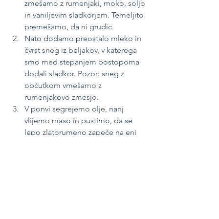
zmešamo z rumenjaki, moko, soljo 
in vaniljevim sladkorjem. Temeljito 
premešamo, da ni grudic.
Nato dodamo preostalo mleko in 
čvrst sneg iz beljakov, v katerega 
smo med stepanjem postopoma 
dodali sladkor. Pozor: sneg z 
občutkom vmešamo z 
rumenjakovo zmesjo.
V ponvi segrejemo olje, nanj 
vlijemo maso in pustimo, da se 
lepo zlatorumeno zapeče na eni 
strani. Pečemo počasi, na 
srednjem oziroma nizkem ognju.
Da lažje obrnemo, z ravno leseno 
kuhalnico šmorn prerežemo na 
pol. 
Šmorn obrnemo, na robove 
razporedimo kosme masla in 