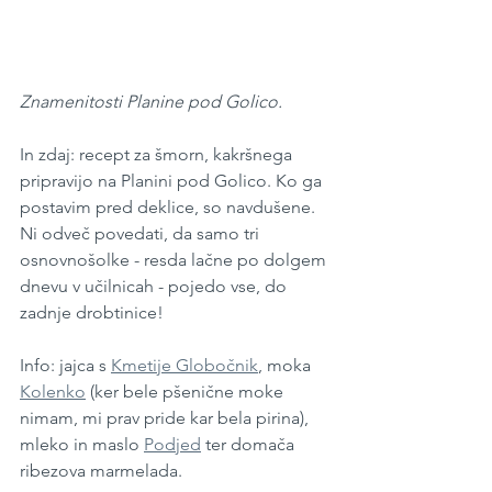
Znamenitosti Planine pod Golico. 
In zdaj: recept za šmorn, kakršnega 
pripravijo na Planini pod Golico. Ko ga 
postavim pred deklice, so navdušene. 
Ni odveč povedati, da samo tri 
osnovnošolke - resda lačne po dolgem 
dnevu v učilnicah - pojedo vse, do 
zadnje drobtinice!
Info: jajca s 
Kmetije Globočnik
, moka 
Kolenko
 (ker bele pšenične moke 
nimam, mi prav pride kar bela pirina), 
mleko in maslo 
Podjed
 ter domača 
ribezova marmelada.