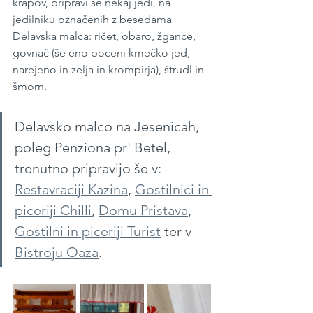
krapov, pripravi še nekaj jedi, na 
jedilniku označenih z besedama 
Delavska malca: ričet, obaro, žgance, 
govnač (še eno poceni kmečko jed, 
narejeno in zelja in krompirja), štrudl in 
šmorn.
Delavsko malco na Jesenicah, 
poleg Penziona pr' Betel, 
trenutno pripravijo še v:  
Restavraciji Kazina
, 
Gostilnici in 
piceriji Chilli
, 
Domu Pristava
, 
Gostilni in piceriji Turist
 ter v 
Bistroju Oaza
.