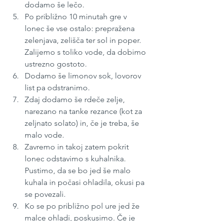
dodamo še lečo. 
Po približno 10 minutah gre v 
lonec še vse ostalo: prepražena 
zelenjava, zelišča ter sol in poper. 
Zalijemo s toliko vode, da dobimo 
ustrezno gostoto.
Dodamo še limonov sok, lovorov 
list pa odstranimo.
Zdaj dodamo še rdeče zelje, 
narezano na tanke rezance (kot za 
zeljnato solato) in, če je treba, še 
malo vode. 
Zavremo in takoj zatem pokrit 
lonec odstavimo s kuhalnika. 
Pustimo, da se bo jed še malo 
kuhala in počasi ohladila, okusi pa 
se povezali. 
Ko se po približno pol ure jed že 
malce ohladi, poskusimo. Če je 