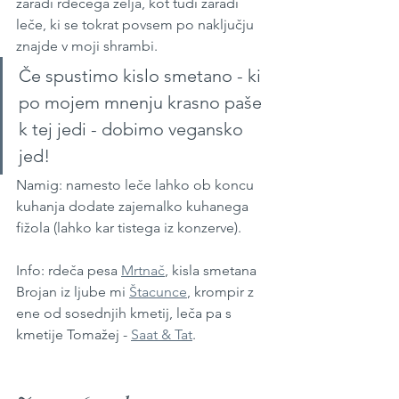
zaradi rdečega zelja, kot tudi zaradi 
leče, ki se tokrat povsem po naključju 
znajde v moji shrambi. 
Če spustimo kislo smetano - ki 
po mojem mnenju krasno paše 
k tej jedi - dobimo vegansko 
jed!
Namig: namesto leče lahko ob koncu 
kuhanja dodate zajemalko kuhanega 
fižola (lahko kar tistega iz konzerve).
Info: rdeča pesa 
Mrtnač
, kisla smetana 
Brojan iz ljube mi 
Štacunce
, krompir z 
ene od sosednjih kmetij, leča pa s 
kmetije Tomažej - 
Saat & Tat
. 