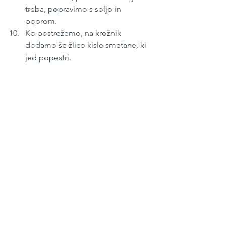
treba, popravimo s soljo in 
poprom.
Ko postrežemo, na krožnik 
dodamo še žlico kisle smetane, ki 
jed popestri. 
November 2022 
#297
Kosilo
Juhe