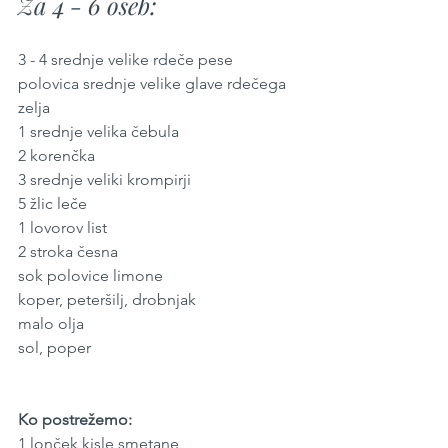
Za 4 - 6 oseb:
3 - 4 srednje velike rdeče pese
polovica srednje velike glave rdečega 
zelja
1 srednje velika čebula 
2 korenčka
3 srednje veliki krompirji
5 žlic leče
1 lovorov list
2 stroka česna
sok polovice limone
koper, peteršilj, drobnjak
malo olja
sol, poper
Ko postrežemo:
1 lonček kisle smetane