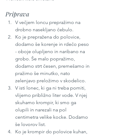
Priprava
V večjem loncu prepražimo na 
drobno nasekljano čebulo. 
Ko je prepražena do polovice, 
dodamo še korenje in rdečo peso 
- oboje olupljeno in naribano na 
grobo. Še malo popražimo, 
dodamo strt česen, premešamo in 
pražimo še minutko, nato 
zelenjavo preložimo v skodelico.
V isti lonec, ki ga ni treba pomiti, 
vlijemo približno liter vode. V njej 
skuhamo krompir, ki smo ga 
olupili in narezali na pol 
centimetra velike kocke. Dodamo 
še lovorov list.
Ko je krompir do polovice kuhan, 