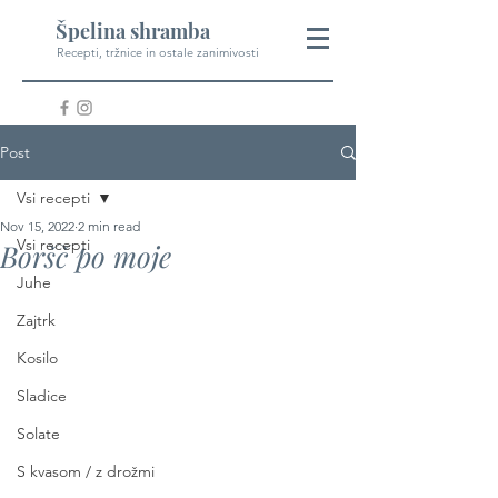
Špelina shramba
Recepti, tržnice in ostale zanimivosti
Post
Vsi recepti
Nov 15, 2022
2 min read
Vsi recepti
Boršč po moje
Juhe
Zajtrk
Kosilo
Sladice
Solate
S kvasom / z drožmi