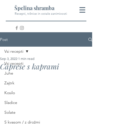
Špelina shramba
Recepti, tržnice in ostale zanimivosti
Post
Vsi recepti
Sep 3, 2022
1 min read
Vsi recepti
Caprese s kaprami
Juhe
Zajtrk
Kosilo
Sladice
Solate
S kvasom / z drožmi