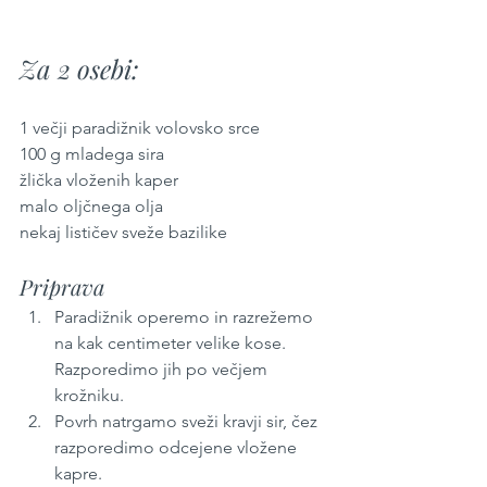
Za 2 osebi:
1 večji paradižnik volovsko srce
100 g mladega sira
žlička vloženih kaper
malo oljčnega olja
nekaj lističev sveže bazilike
Priprava
Paradižnik operemo in razrežemo 
na kak centimeter velike kose. 
Razporedimo jih po večjem 
krožniku.
Povrh natrgamo sveži kravji sir, čez 
razporedimo odcejene vložene 
kapre.