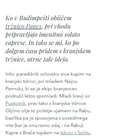
Ko v Budimpešti obiščem 
tržnico Pancs
, pri vhodu 
pripravljajo imenitno solato 
caprese. In tako se mi, ko po 
dolgem času pridem s kranjskem 
tržnice, utrne tale ideja.
Info: paradižnik volovsko srce kupim na 
kranjski tržnici, pri mladem Nejcu 
Pernušu, ki se je ekipi branjevcev 
pridružil letos spomladi. Mladi kravji sir 
Pustotnik
, prav tako s kranjske tržnice. 
Oljčno olje to poletje ujamem na Rabu, 
bazilika pa je sposojena s sosedinega 
vrta (ker je ona ravno zdaj - na Rabu). 
Kapre z Brača najdem na 
tržnici v Splitu
.