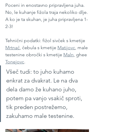
Poceni in enostavno pripravljena juha. 
No, le kuhanje fižola traja nekoliko dlje. 
A ko je ta skuhan, je juha pripravljena 1-
2-3!
Tehnični podatki: fižol sivček s kmetije 
Mrtnač
, čebula s kmetije 
Matijovc
, male 
testenine obročki s kmetije 
Maln
, ghee 
Tonejovc
.
Všeč tudi: to juho kuhamo 
enkrat za dvakrat. Le na dva 
dela damo že kuhano juho, 
potem pa vanjo vsakič sproti, 
tik preden postrežemo, 
zakuhamo male testenine.