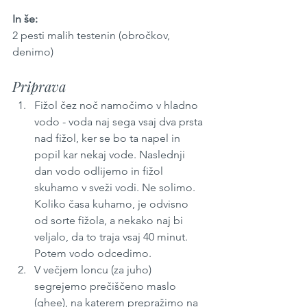
In še:
2 pesti malih testenin (obročkov, 
denimo)
Priprava
Fižol čez noč namočimo v hladno 
vodo - voda naj sega vsaj dva prsta 
nad fižol, ker se bo ta napel in 
popil kar nekaj vode. Naslednji 
dan vodo odlijemo in fižol 
skuhamo v sveži vodi. Ne solimo. 
Koliko časa kuhamo, je odvisno 
od sorte fižola, a nekako naj bi 
veljalo, da to traja vsaj 40 minut. 
Potem vodo odcedimo.
V večjem loncu (za juho) 
segrejemo prečiščeno maslo 
(ghee), na katerem prepražimo na 