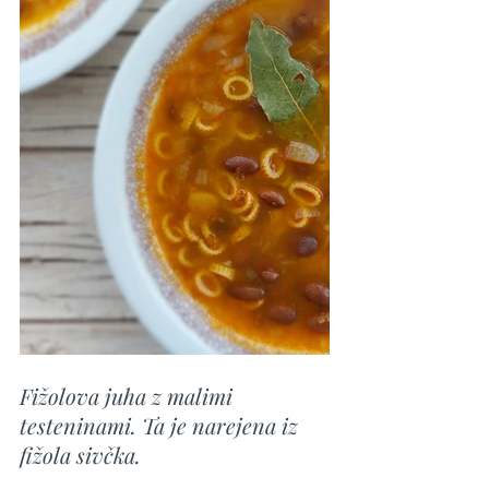
Fižolova juha z malimi 
testeninami. Ta je narejena iz 
fižola sivčka.