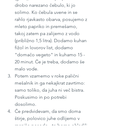
drobo narezano čebulo, ki jo 
solimo. Ko čebula uvene in se 
rahlo rjavkasto obarva, posujemo z 
mleto papriko in premešamo, 
takoj zatem pa zalijemo z vodo 
(približno 1,5 litra). Dodamo kuhan 
fižol in lovorov list, dodamo 
"domačo vegeto" in kuhamo 15 - 
20 minut. Če je treba, dodamo še 
malo vode.
Potem vzamemo v roke palični 
mešalnik in ga nekajkrat zavrtimo: 
samo toliko, da juha ni več bistra. 
Poskusimo in po potrebi 
dosolimo.
Če predvidevam, da smo doma 
štirje, polovico juhe odlijemo v 
manjšo posodo - to bomo ohladili 