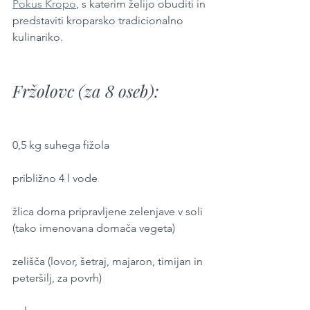
Pokus Kropo
, s katerim želijo obuditi in 
predstaviti kroparsko tradicionalno 
kulinariko.
Fržolovc (za 8 oseb): 
0,5 kg suhega fižola 
približno 4 l vode 
žlica doma pripravljene zelenjave v soli 
(tako imenovana domača vegeta) 
zelišča (lovor, šetraj, majaron, timijan in 
peteršilj, za povrh) 