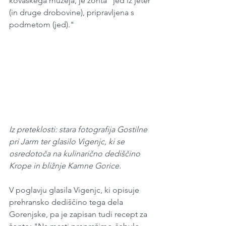
kovaškega muzeja, je žonta "jed iz jeter 
(in druge drobovine), pripravljena s 
podmetom (jed)."
Iz preteklosti: stara fotografija Gostilne 
pri Jarm ter glasilo Vigenjc, ki se 
osredotoča na kulinarično dediščino 
Krope in bližnje Kamne Gorice.
V poglavju glasila Vigenjc, ki opisuje 
prehransko dediščino tega dela 
Gorenjske, pa je zapisan tudi recept za 