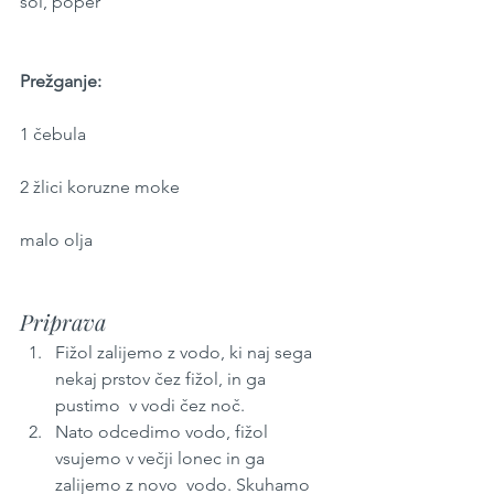
sol, poper 
Prežganje: 
1 čebula 
2 žlici koruzne moke 
malo olja 
Priprava
Fižol zalijemo z vodo, ki naj sega 
nekaj prstov čez fižol, in ga 
pustimo  v vodi čez noč.
Nato odcedimo vodo, fižol 
vsujemo v večji lonec in ga 
zalijemo z novo  vodo. Skuhamo 