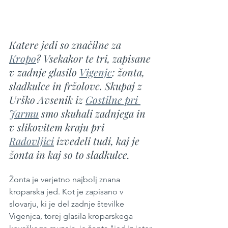
Katere jedi so značilne za 
Kropo
? Vsekakor te tri, zapisane 
v zadnje glasilo 
Vigenjc
: žonta, 
sladkulce in fržolovc. Skupaj z 
Urško Avsenik iz 
Gostilne pri 
Jarmu
 smo skuhali zadnjega in 
v slikovitem kraju pri 
Radovljici
 izvedeli tudi, kaj je 
žonta in kaj so to sladkulce.
Žonta je verjetno najbolj znana 
kroparska jed. Kot je zapisano v 
slovarju, ki je del zadnje številke 
Vigenjca, torej glasila kroparskega 