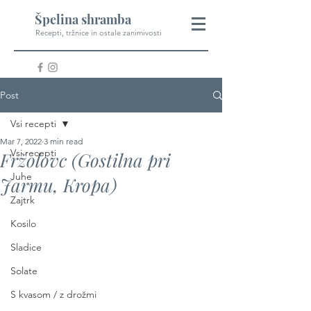
Špelina shramba
Recepti, tržnice in ostale zanimivosti
Post
Vsi recepti
Mar 7, 2022
3 min read
Vsi recepti
Fržolovc (Gostilna pri
Juhe
Jarmu, Kropa)
Zajtrk
Kosilo
Sladice
Solate
S kvasom / z drožmi