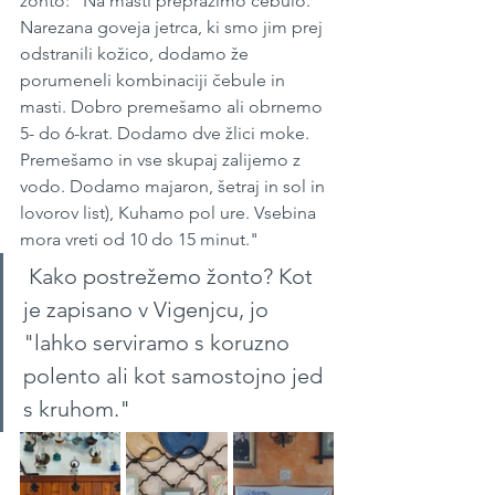
žonto: "Na masti prepražimo čebulo. 
Narezana goveja jetrca, ki smo jim prej 
odstranili kožico, dodamo že 
porumeneli kombinaciji čebule in 
masti. Dobro premešamo ali obrnemo 
5- do 6-krat. Dodamo dve žlici moke. 
Premešamo in vse skupaj zalijemo z 
vodo. Dodamo majaron, šetraj in sol in 
lovorov list), Kuhamo pol ure. Vsebina 
mora vreti od 10 do 15 minut."
 Kako postrežemo žonto? Kot 
je zapisano v Vigenjcu, jo 
"lahko serviramo s koruzno 
polento ali kot samostojno jed 
s kruhom."