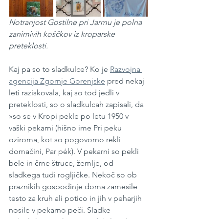
Notranjost Gostilne pri Jarmu je polna 
zanimivih koščkov iz kroparske 
preteklosti.
Kaj pa so to sladkulce? Ko je 
Razvojna 
agencija Zgornje Gorenjske
 pred nekaj 
leti raziskovala, kaj so tod jedli v 
preteklosti, so o sladkulcah zapisali, da 
»so se v Kropi pekle po letu 1950 v 
vaški pekarni (hišno ime Pri peku 
oziroma, kot so pogovorno rekli 
domačini, Par pék). V pekarni so pekli 
bele in črne štruce, žemlje, od 
sladkega tudi rogljičke. Nekoč so ob 
praznikih gospodinje doma zamesile 
testo za kruh ali potico in jih v peharjih 
nosile v pekarno peči. Sladke 