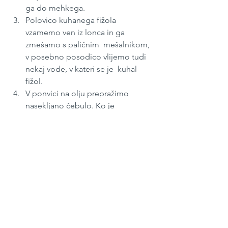
ga do mehkega. 
Polovico kuhanega fižola 
vzamemo ven iz lonca in ga 
zmešamo s paličnim  mešalnikom, 
v posebno posodico vlijemo tudi 
nekaj vode, v kateri se je  kuhal 
fižol. 
V ponvici na olju prepražimo 
nasekljano čebulo. Ko je 
prepražena, dodamo  koruzno 
moko in med mešanjem 
prepražimo, nato pa prežganje 
dodamo v  lonec, kamor vrnemo 
tudi pretlačeni fižol. 
Pomešamo in, če je treba, 
prilijemo še nekaj vode, v kateri se 
je kuhal  fižol. 
Zdaj dodamo začimbe, tudi 
zelenjavo v soli in poper. S soljo 