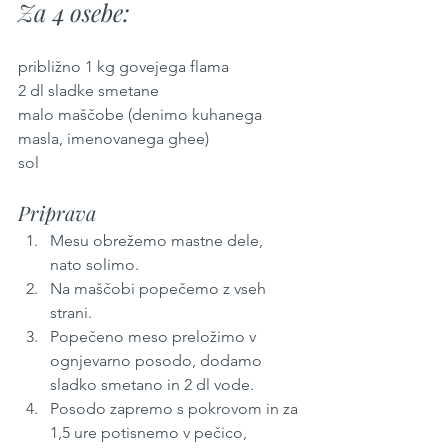
Za 4 osebe:
približno 1 kg govejega flama
2 dl sladke smetane
malo maščobe (denimo kuhanega 
masla, imenovanega ghee)
sol
Priprava
Mesu obrežemo mastne dele, 
nato solimo. 
Na maščobi popečemo z vseh 
strani.
Popečeno meso preložimo v 
ognjevarno posodo, dodamo 
sladko smetano in 2 dl vode. 
Posodo zapremo s pokrovom in za 
1,5 ure potisnemo v pečico, 