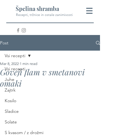
Špelina shramba
Recepti, tržnice in ostale zanimivosti
Post
Vsi recepti
Mar 8, 2022
1 min read
Vsi recepti
Goveji flam v smetanovi
Juhe
omaki
Zajtrk
Kosilo
Sladice
Solate
S kvasom / z drožmi