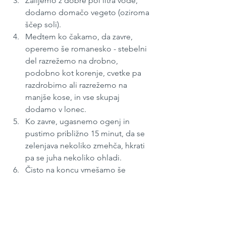
Zalijemo z dobre pol litra vode, 
dodamo domačo vegeto (oziroma 
ščep soli).
Medtem ko čakamo, da zavre, 
operemo še romanesko - stebelni 
del razrežemo na drobno, 
podobno kot korenje, cvetke pa 
razdrobimo ali razrežemo na 
manjše kose, in vse skupaj 
dodamo v lonec.
Ko zavre, ugasnemo ogenj in 
pustimo približno 15 minut, da se 
zelenjava nekoliko zmehča, hkrati 
pa se juha nekoliko ohladi.
Čisto na koncu vmešamo še 
peteršiljevo zelenje, nasekljano na 
drobno.