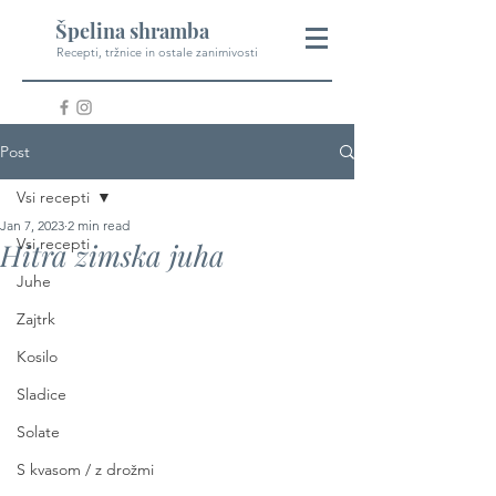
Špelina shramba
Recepti, tržnice in ostale zanimivosti
Post
Vsi recepti
Jan 7, 2023
2 min read
Vsi recepti
Hitra zimska juha
Juhe
Zajtrk
Kosilo
Sladice
Solate
S kvasom / z drožmi