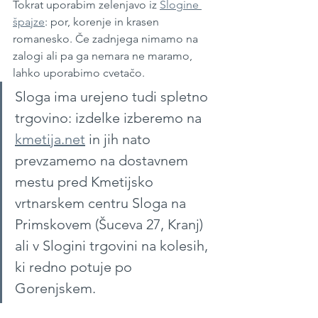
Tokrat uporabim zelenjavo iz 
Slogine 
špajze
: por, korenje in krasen 
romanesko. Če zadnjega nimamo na 
zalogi ali pa ga nemara ne maramo, 
lahko uporabimo cvetačo.
Sloga ima urejeno tudi spletno 
trgovino: izdelke izberemo na 
kmetija.net
 in jih nato 
prevzamemo na dostavnem 
mestu pred Kmetijsko 
vrtnarskem centru Sloga na 
Primskovem (Šuceva 27, Kranj) 
ali v Slogini trgovini na kolesih, 
ki redno potuje po 
Gorenjskem.