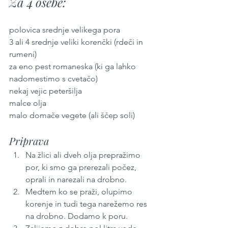
Za 4 osebe:
polovica srednje velikega pora
3 ali 4 srednje veliki korenčki (rdeči in 
rumeni)
za eno pest romaneska (ki ga lahko 
nadomestimo s cvetačo)
nekaj vejic peteršilja
malce olja
malo domače vegete (ali ščep soli)
Priprava
Na žlici ali dveh olja prepražimo 
por, ki smo ga prerezali počez, 
oprali in narezali na drobno.
Medtem ko se praži, olupimo 
korenje in tudi tega narežemo res 
na drobno. Dodamo k poru.