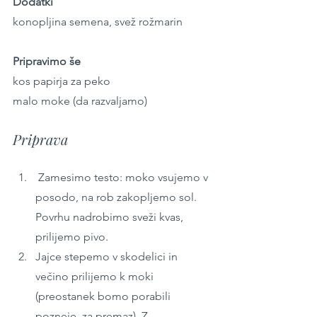
Dodatki
konopljina semena, svež rožmarin
Pripravimo še
kos papirja za peko
malo moke (da razvaljamo)
Priprava
 Zamesimo testo: moko vsujemo v 
posodo, na rob zakopljemo sol. 
Povrhu nadrobimo sveži kvas, 
prilijemo pivo.
Jajce stepemo v skodelici in 
večino prilijemo k moki 
(preostanek bomo porabili 
pozneje, za premaz). Z 