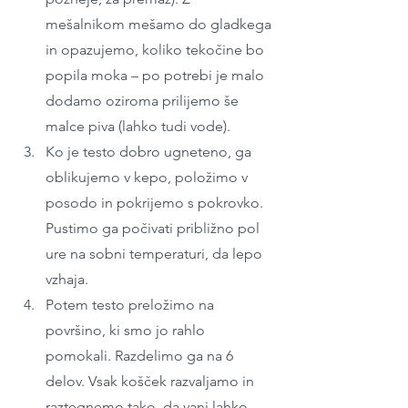
mešalnikom mešamo do gladkega 
in opazujemo, koliko tekočine bo 
popila moka – po potrebi je malo 
dodamo oziroma prilijemo še 
malce piva (lahko tudi vode).
Ko je testo dobro ugneteno, ga 
oblikujemo v kepo, položimo v 
posodo in pokrijemo s pokrovko. 
Pustimo ga počivati približno pol 
ure na sobni temperaturi, da lepo 
vzhaja.
Potem testo preložimo na 
površino, ki smo jo rahlo 
pomokali. Razdelimo ga na 6 
delov. Vsak košček razvaljamo in 
raztegnemo tako, da vanj lahko 