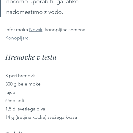
nočemo uporabiti, ga lahko 
nadomestimo z vodo.
Info: moka 
Novak
, konopljina semena 
Konopljarc
.
Hrenovke v testu
3 pari hrenovk
300 g bele moke
jajce
ščep soli
1,5 dl svetlega piva
14 g (tretjina kocke) svežega kvasa