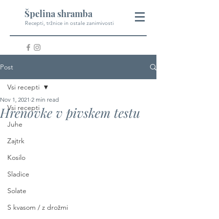
Špelina shramba
Recepti, tržnice in ostale zanimivosti
Post
Vsi recepti
Nov 1, 2021
2 min read
Vsi recepti
Hrenovke v pivskem testu
Juhe
Zajtrk
Kosilo
Sladice
Solate
S kvasom / z drožmi