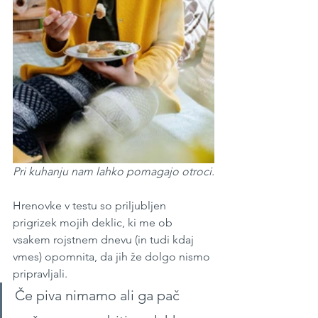
Pri kuhanju nam lahko pomagajo otroci.
Hrenovke v testu so priljubljen 
prigrizek mojih deklic, ki me ob 
vsakem rojstnem dnevu (in tudi kdaj 
vmes) opomnita, da jih že dolgo nismo 
pri­pravljali.
Če piva nimamo ali ga pač 