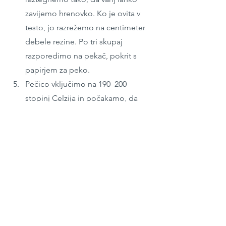
zavijemo hrenovko. Ko je ovita v 
testo, jo razrežemo na centimeter 
debele rezine. Po tri skupaj 
razporedimo na pekač, pokrit s 
papirjem za peko.
Pečico vključimo na 190–200 
stopinj Celzija in počakamo, da 
testo še malo vzhaja (10 ali 15 
minut).
Trojčke hrenovk premažemo s 
preostankom stepenega jajca ter 
posujemo s konopljinimi semeni 
in svežim rožmarinom.
Pečemo 15–19 minut oziroma 
toliko časa, da se koščki lepo 
rjavkasto obarvajo.