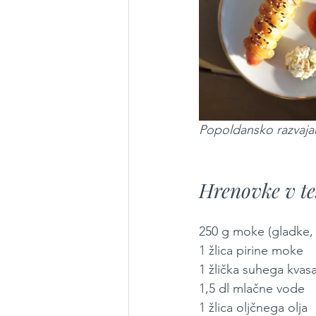
Popoldansko razvajanj
Hrenovke v te
250 g moke (gladke, 
1 žlica pirine moke
1 žlička suhega kvas
1,5 dl mlačne vode
1 žlica oljčnega olja