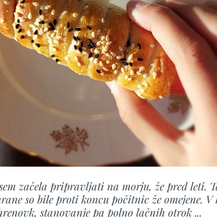
sem začela pripravljati na morju, že pred leti. 
rane so bile proti koncu počitnic že omejene. V 
hrenovk, stanovanje pa polno lačnih otrok ...