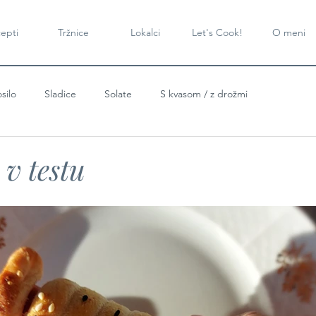
epti
Tržnice
Lokalci
Let's Cook!
O meni
silo
Sladice
Solate
S kvasom / z drožmi
v testu