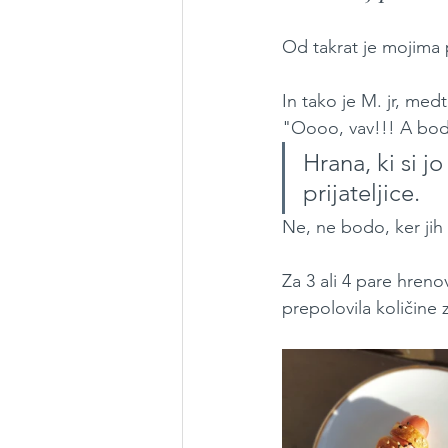
Od takrat je mojima 
In tako je M. jr, me
"Oooo, vav!!! A bod
Hrana, ki si j
prijateljice.
Ne, ne bodo, ker jih 
Za 3 ali 4 pare hreno
prepolovila količine