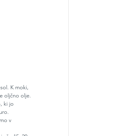
ol. K moki, 
oljčno olje. 
 ki jo 
uro.
emo v 