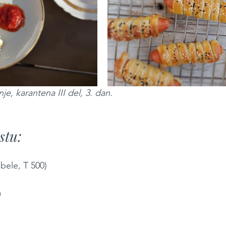
e, karantena III del, 3. dan.
stu:
bele, T 500)
a