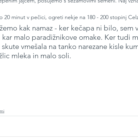
penim jajcem, posujemo s sezamovimi semeni. Naj vzhaj
 20 minut v pečici, ogreti nekje na 180 - 200 stopinj Celz
žemo kak namaz - ker kečapa ni bilo, sem v
a kar malo paradižnikove omake. Ker tudi 
o skute vmešala na tanko narezane kisle kum
lic mleka in malo soli.
žmi