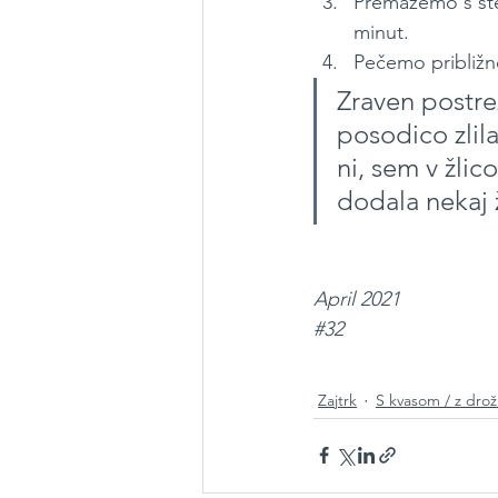
Premažemo s ste
minut.
Pečemo približno
Zraven postre
posodico zlil
ni, sem v žlic
dodala nekaj ž
April 2021
#32
Zajtrk
S kvasom / z dro