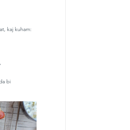
at, kaj kuham: 
"
da bi 