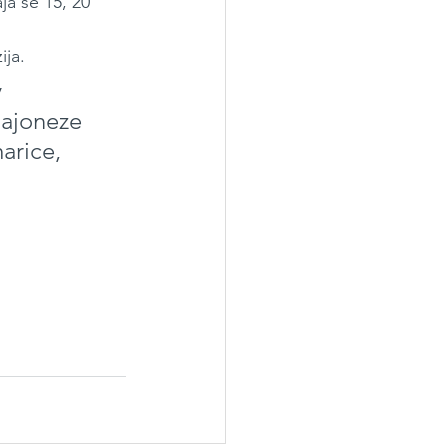
a še 15, 20 
ija.
 
majoneze 
arice, 