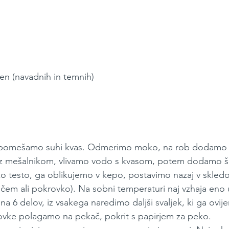
n (navadnih in temnih)
pomešamo suhi kvas. Odmerimo moko, na rob dodamo s
 mešalnikom, vlivamo vodo s kvasom, potem dodamo še 
 testo, ga oblikujemo v kepo, postavimo nazaj v skledo,
ičem ali pokrovko). Na sobni temperaturi naj vzhaja eno 
na 6 delov, iz vsakega naredimo daljši svaljek, ki ga ovij
vke polagamo na pekač, pokrit s papirjem za peko.