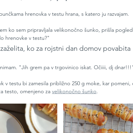
punčkama hrenovka v testu hrana, s katero ju razvajam. 
dtem ko sem pripravljala velikonočno šunko, prišla pogled
o hrenovke v testu?" 
o zaželita, ko za rojstni dan domov povabita 
nimam. "Jih grem pa v trgovinico iskat. Očiiii, dj dnar!!!
vk v testu bi zamesila približno 250 g moke, kar pomeni, 
 za testo, omenjeno za 
velikonočno šunko
.