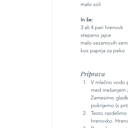
malo soli
In še:
3 ali 4 pari hrenovk
stepeno jajce
malo sezamovih seme
kos papirja za peko
Priprava
V mlačno vodo 
med mešanjem z
Zamesimo gladko
pokrijemo (s prt
Testo razdelimo 
hrenovko. Hreno