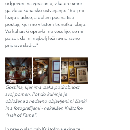
odgovoril na vprašanje, v katero smer 
ga vleče kuharsko ustvarjanje: "Bolj mi 
ležijo sladice, a delam pač na tisti 
postaji, kjer me v tistem trenutku rabijo. 
Vsi kuharski opravki me veselijo, se mi 
pa zdi, da mi najbolj leži ravno ravno 
priprava sladic."
Gostilna, kjer ima vsaka podrobnost 
svoj pomen. Pot do kuhinje je 
obložena z nedavno objavljenimi članki 
in s fotografijami - nekakšen Krištofov 
"Hall of Fame". 
In prav o sladicah Krištofova ekipa te 