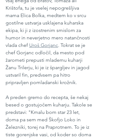
vsaj enega od bratov, Tomaža ali 
Krištofa, tu je vselej nepogrešljiva 
mama Elica Bolka, medtem ko v srcu 
gostilne ustvarja usklajena kuharska 
ekipa, ki ji z izostrenim smislom za 
humor in neverjetno mero natančnosti 
vlada chef 
Uroš Gorjanc
. Tokrat se je 
chef Gorjanc odločil, da mesto pod 
žarometi prepusti mlademu kuharji 
Žanu Trilerju, ki je iz špargljev in jagod 
ustvaril fin, predvsem pa hitro 
pripravljen pomladanski krožnik.
A preden gremo do recepta, še nekaj 
besed o gostujočem kuharju. Takole se 
predstavi: "Kmalu bom star 23 let, 
doma pa sem med Škofjo Loko in 
Železniki, torej na Praprotnem. To je iz 
tiste gorenjske vasi, od koder so doma 