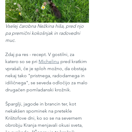
Vselej čarobna Nežkina hiša, pred njo 
pa premični kokošnjak in radovedni 
muc.
Zdaj pa res - recept. V gostilni, za 
katero so se pri 
Michelinu
 pred kratkim 
vprašali, če je sploh možno, da obstaja 
nekaj tako "pristnega, radodarnega in 
idiličnega", se seveda odločijo za malo 
drugačen pomladanski krožnik.
Šparglji, jagode in brancin ter, kot 
nekakšen spominek na pretekle 
Krištofove dni, ko so se na severnem 
obrobju Kranja menjavali okusi sveta, 