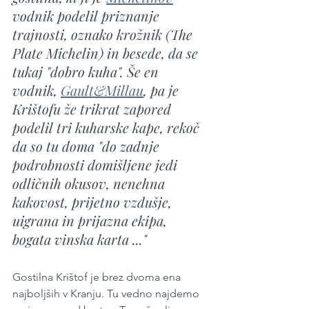
vodnik podelil priznanje 
trajnosti, oznako krožnik (The 
Plate Michelin) in besede, da se 
tukaj "dobro kuha". Še en 
vodnik, 
Gault&Millau
, pa je 
Krištofu že trikrat zapored 
podelil tri kuharske kape, rekoč 
da so tu doma "do zadnje 
podrobnosti domišljene jedi 
odličnih okusov, nenehna 
kakovost, prijetno vzdušje, 
uigrana in prijazna ekipa, 
bogata vinska karta ..."
Gostilna Krištof je brez dvoma ena 
najboljših v Kranju. Tu vedno najdemo 