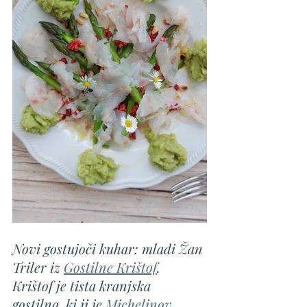
Novi gostujoči kuhar: mladi Žan 
Triler iz 
Gostilne Krištof
. 
Krištof je tista kranjska 
gostilna, ki ji je 
Michelinov