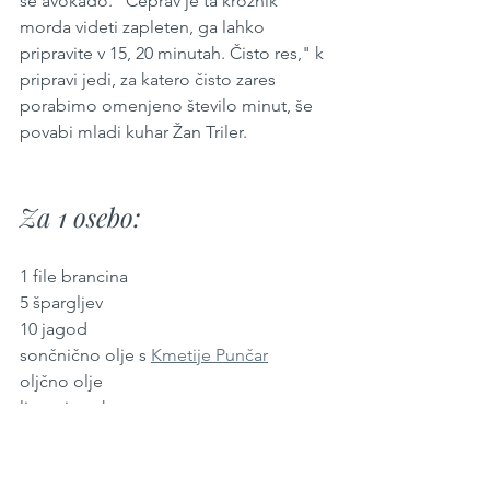
še avokado. "Čeprav je ta krožnik 
morda videti zapleten, ga lahko 
pripravite v 15, 20 minutah. Čisto res," k 
pripravi jedi, za katero čisto zares 
porabimo omenjeno število minut, še 
povabi mladi kuhar Žan Triler.
Za 1 osebo:
1 file brancina
5 špargljev 
10 jagod 
sončnično olje s 
Kmetije Punčar
oljčno olje
limonin sok
avokado 
2 - 3 žlice pinjol
nekaj divjih užitnih rastlin (denimo 