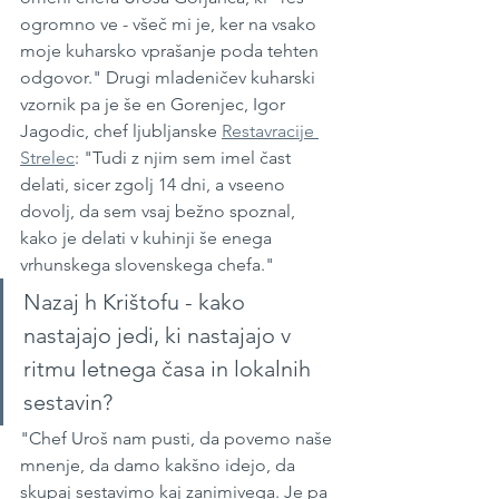
ogromno ve - všeč mi je, ker na vsako 
moje kuharsko vprašanje poda tehten 
odgovor." Drugi mladeničev kuharski 
vzornik pa je še en Gorenjec, Igor 
Jagodic, chef ljubljanske 
Restavracije 
Strelec
: "Tudi z njim sem imel čast 
delati, sicer zgolj 14 dni, a vseeno 
dovolj, da sem vsaj bežno spoznal, 
kako je delati v kuhinji še enega 
vrhunskega slovenskega chefa."
Nazaj h Krištofu - kako 
nastajajo jedi, ki nastajajo v 
ritmu letnega časa in lokalnih 
sestavin? 
"Chef Uroš nam pusti, da povemo naše 
mnenje, da damo kakšno idejo, da 
skupaj sestavimo kaj zanimivega. Je pa 