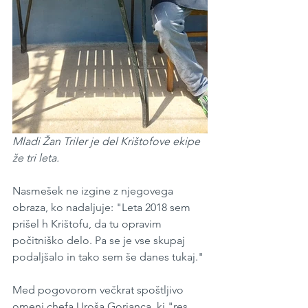
Mladi Žan Triler je del Krištofove ekipe 
že tri leta.
Nasmešek ne izgine z njegovega 
obraza, ko nadaljuje: "Leta 2018 sem 
prišel h Krištofu, da tu opravim 
počitniško delo. Pa se je vse skupaj 
podaljšalo in tako sem še danes tukaj."
Med pogovorom večkrat spoštljivo 
omeni chefa Uroša Gorjanca, ki "res 