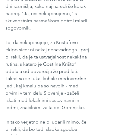
dni razmišlja, kako naj naredi še korak 
naprej. "Ja, res nekaj snujemo," s 
skrivnostnim nasmeškom potrdi mladi 
sogovornik. 
To, da nekaj snujejo, za Krištofovo 
ekipo sicer ni nekaj nenavadnega - prej 
bi rekli, da je ta ustvarjalnost nekakšna 
rutina, s katero je Gostilna Krištof 
odplula od povprečja že pred leti. 
Takrat so se tukaj kuhale mednarodne 
jedi, kaj kmalu pa so navdih - med 
prvimi v tem delu Slovenije - začeli 
iskati med lokalnimi sestavinami in 
jedmi, značilnimi za ta del Gorenjske.
In tako verjetno ne bi udarili mimo, če 
bi rekli, da bo tudi sladka zgodba 