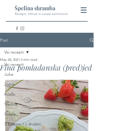
Špelina shramba
Recepti, tržnice in ostale zanimivosti
Post
Vsi recepti
May 28, 2021
4 min read
Vsi recepti
Fina pomladanska (pred)jed
Juhe
Zajtrk
Kosilo
Sladice
Solate
S kvasom / z drožmi