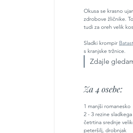
Okusa se krasno ujam
zdrobove žličnike. T
tudi za oreh velik ko
Sladki krompir 
Batas
s kranjske tržnice.
Zdajle gledam 
Za 4 osebe:
1 manjši romanesko
2 - 3 rezine sladkega
četrtina srednje veli
peteršilj, drobnjak