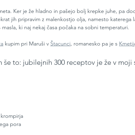
eta. Ker je že hladno in pašejo bolj krepke juhe, pa do
okrat jih pripravim z malenkostjo olja, namesto katereg
s masla, ki naj nekaj časa počaka na sobni temperaturi.
ta
 kupim pri Maruši v 
Štacunci
, romanesko pa je s 
Kmetij
še to: jubilejnih 300 receptov je že v moji
 krompirja
kega pora