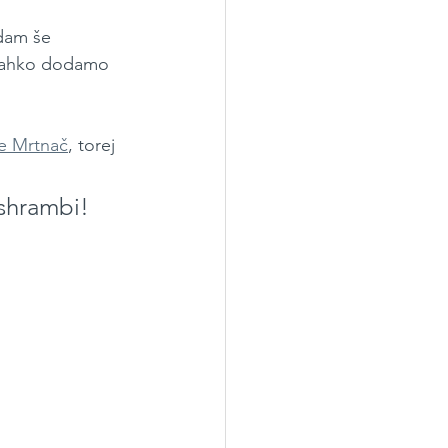
dam še 
a lahko dodamo 
e Mrtnač
, torej 
 shrambi! 