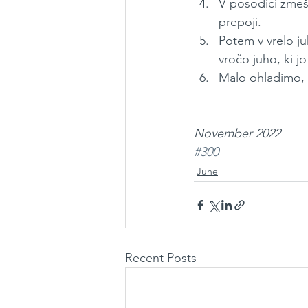
V posodici zmeš
prepoji.
Potem v vrelo j
vročo juho, ki j
Malo ohladimo,
November 2022 
#300
Juhe
Recent Posts