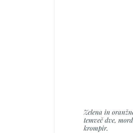
Zelena in oranžna
temveč dve, morda
krompir.