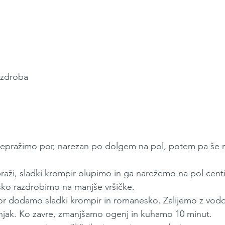
a zdroba
repražimo por, narezan po dolgem na pol, potem pa še 
aži, sladki krompir olupimo in ga narežemo na pol centi
o razdrobimo na manjše vršičke.
r dodamo sladki krompir in romanesko. Zalijemo z vod
bnjak. Ko zavre, zmanjšamo ogenj in kuhamo 10 minut.