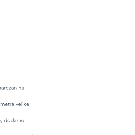
narezan na 
metra velike 
o, dodamo 