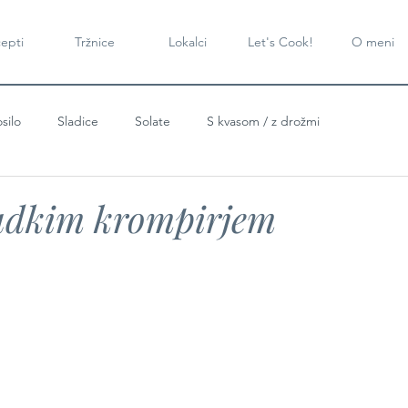
epti
Tržnice
Lokalci
Let's Cook!
O meni
silo
Sladice
Solate
S kvasom / z drožmi
ladkim krompirjem