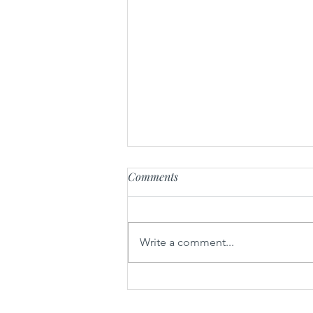
Comments
Krompirjev golaž
Write a comment...