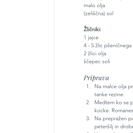
malo olja
(zeliščna) sol
Žličniki:
1 jajce
4 - 5 žlic pšeničneg
2 žlici olja
ščepec soli
Priprava
Na malce olja p
tanke rezine.
Medtem ko se pr
kocke. Romanesk
Na prepražen po
peteršilj in dro